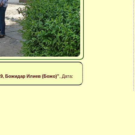
19, Божидар Илиев (Божо)”
, Дата: