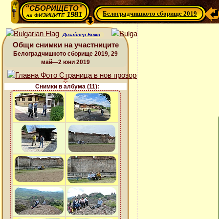
“СБОРИЩЕТО”
Белоградчишкото сборище 2019
физиците 1981
на
Дизайнер Божо
Общи снимки на участниците
Белоградчишкото сборище 2019, 29
май—2 юни 2019
Снимки в албума (11):