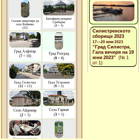
Биосферен резерват
Скални манастири до
Сребърна
село Войново
(
3
+ 3)
(25)
Силистренското
сборище 2023
17—20 юни 2023
“Град Силистра,
Град Алфатар
Гала вечеря на 19
Град Разград
(
7
+ 10)
юни 2023”
(№ 1
(
9
+ 8)
от 1)
Град Силистра
Град Тутракан
(
12
+ 13)
(
9
+ 3)
Село Гарван
Село Айдемир
(
3
+ 1)
(
2
+ 1)
Вечеря в ресторант