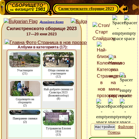
“СБОРИЩЕТО”
Силистренското сборище 2023
физиците 1981
на
Дизайнер Божо
Силистренското сборище 2023
17—20 юни 2023
Албуми в категорията (17):
Участниците
Общи снимки на
(21)
участниците
(12)
Най-добрите снимки от
Силистра 2023
(Божовия избор)
(8)
Седалището на
сборището
(2)
Панорамни снимки
(2)
Файлове
Тутраканска Епопея
1916
Помощ
(13)