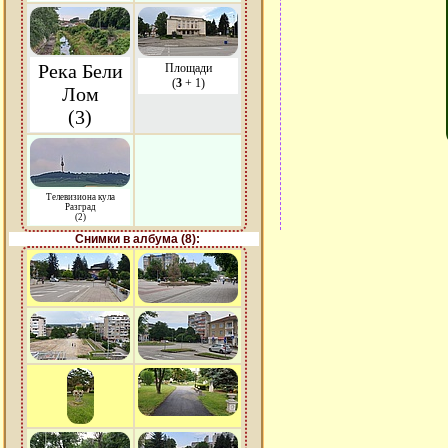
Река Бели
Площади
(
3
+ 1)
Лом
(3)
Телевизиона кула
Разград
(2)
Снимки в албума (8):