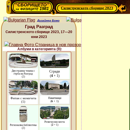
“СБОРИЩЕТО”
Силистренското сборище 2023
физиците 1981
на
Дизайнер Божо
Град Разград
Силистренското сборище 2023, 17—20
юни 2023
Албуми в категорията (9):
Двустранна чешма с
Сгради
герба на Разград
(
4
+ 1)
(2)
Фнтан с момичета
Паметници
(
6
+ 1)
(1)
Религиозни места
(
2
+ 1)
Регионална библиотека
(2)