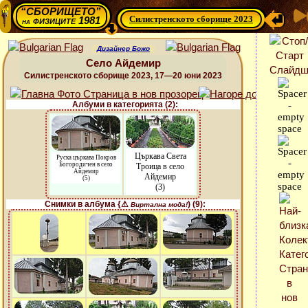
“СБОРИЩЕТО”
Силистренското сборище 2023
физиците 1981
на
Дизайнер Божо
Село Айдемир
Силистренското сборище 2023, 17—20 юни 2023
Албуми в категорията (2):
Църкава Света
Руска църкава Покров
Богородичен в село
Троица в село
Айдемир
Айдемир
(5)
(3)
Снимки в албума {⚠
) (9):
Виртална мода!