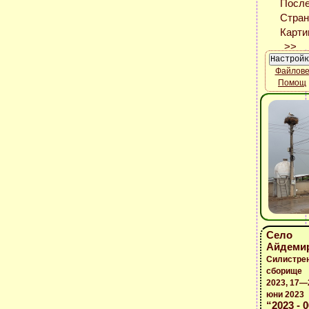
Файлов
Помощ
Село
Айдеми
Силистре
сборище
2023, 17—
юни 2023
“2023 - 0