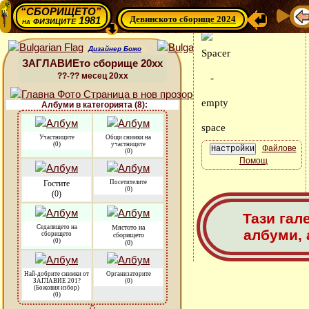
“СБОРИЩЕТО”
Девинското сборище 2024
физиците 1981
на
Дизайнер Божо
ЗАГЛАВИЕто сборище 20xx
??-?? месец 20xx
Албуми в категорията (8):
Участниците
Общи снимки на
(0)
участниците
Файлове
(0)
Помощ
Гостите
Посетителите
(0)
(0)
Тази гал
Седалището на
Мястото на
албуми, 
сборището
сборището
(0)
(0)
Най-добрите снимки от
Организаторите
ЗАГЛАВИЕ 201?
(0)
(Божовия избор)
(0)