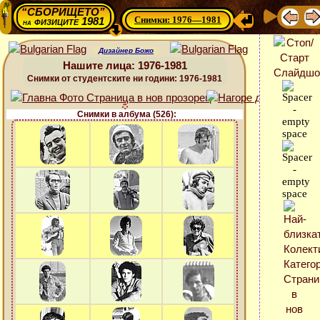
“СБОРИЩЕТО”
Снимки: 1976—1981
физиците 1981
на
Дизайнер Божо
Нашите лица: 1976-1981
Снимки от студентските ни години: 1976-1981
Снимки в албума (526):