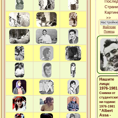
Файлове
Помощ
Нашите
лица:
1976-1981
Снимки от
студентски
ни години:
1976-1981
“Albert
Assa -