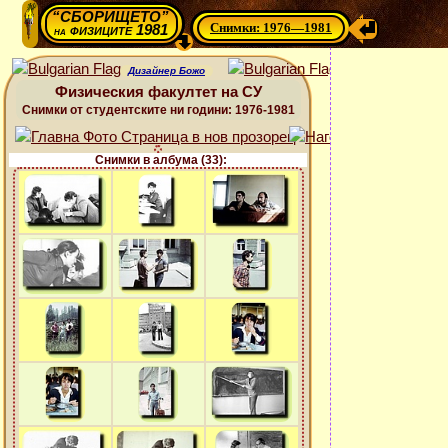
“СБОРИЩЕТО”
Снимки: 1976—1981
физиците 1981
на
Дизайнер Божо
Физическия факултет на СУ
Снимки от студентските ни години: 1976-1981
Снимки в албума (33):