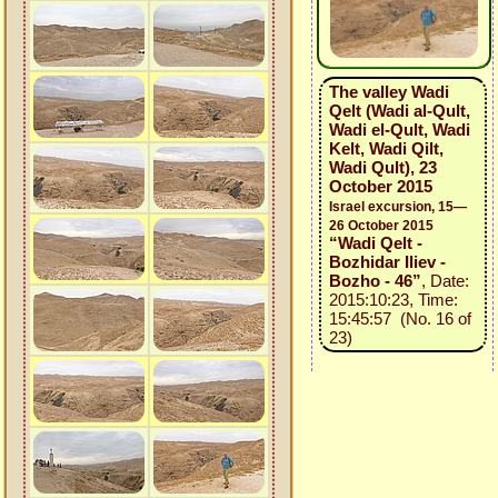
The valley Wadi
Qelt (Wadi al-Qult,
Wadi el-Qult, Wadi
Kelt, Wadi Qilt,
Wadi Qult), 23
October 2015
Israel excursion, 15—
26 October 2015
“Wadi Qelt -
Bozhidar Iliev -
Bozho - 46”
, Date:
2015:10:23, Time:
15:45:57 (No. 16 of
23)