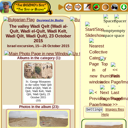
“The BOZHO's Site”
“The Site of Bozho”
Designed by Bozho
The valley Wadi Qelt (Wadi al-
Qult, Wadi el-Qult, Wadi Kelt,
Wadi Qilt, Wadi Qult), 23 October
2015
Israel excursion, 15—26 October 2015
Albums in the category (1):
St. George Monastery
in the valley Wadi Qelt
(Wadi al-Qult, Wadi el-
Qult, Wadi Kelt, Wadi
Qilt, Wadi Qult), 23
October 2015
(10)
Photos in the album (23):
Images files
Help