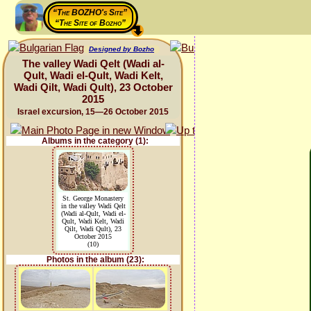
“The BOZHO's Site”
“The Site of Bozho”
Designed by Bozho
The valley Wadi Qelt (Wadi al-
Qult, Wadi el-Qult, Wadi Kelt,
Wadi Qilt, Wadi Qult), 23 October
2015
Israel excursion, 15—26 October 2015
Albums in the category (1):
St. George Monastery
in the valley Wadi Qelt
(Wadi al-Qult, Wadi el-
Qult, Wadi Kelt, Wadi
Qilt, Wadi Qult), 23
October 2015
(10)
Photos in the album (23):