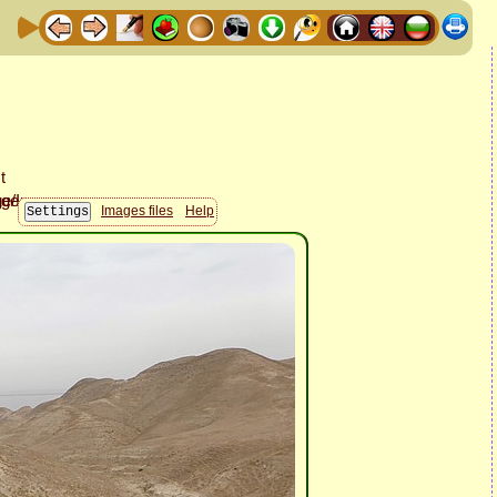
Images files
Help