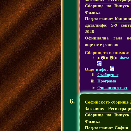
Сборище на Випуск
Физика
Под-заглавие:
Коприв
Дата/инфо:
5-9 септ
2028
Официална гала ве
още не е решено
Сборището в снимки:
➤📷➤📷➤
Фото 
Още
инфо
:
Съобщение
Програма
Финансов отчет
Софийското сборище 
Заглавие:
Регистрац
Сборище на Випуск
Физика
Под-заглавие:
София