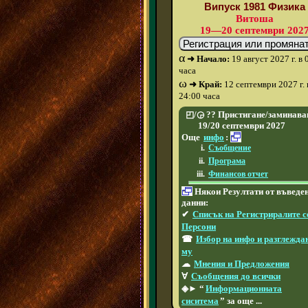
Випуск 1981 Физика
Витоша
19—20 септември 202
α
➜ Начало:
19 август 2027 г. в 
часа
ω
➜ Край:
12 септември 2027 г. 
24:00 часа
◰/◶ ?? Пристигане/заминава
19/20 септември 2027
Още
инфо
:
Съобщение
Програма
Финансов отчет
Някои Резултати от въведе
данни:
✔
Списък на Регистриралите с
Персони
☎
Избор на инфо и разглежда
му
☁
Мнения и Предложения
∀
Съобщения до всички
◈► “
Информационната
сиситема
” за още ...