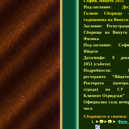
София, Яйцето 2051
Над-заглавие:
Дес
Голямо Сборище 
годишнина на Випуск
Заглавие:
Регистрац
Сборище на Випуск
Физика
Под-заглавие:
Соф
Яйцето
Дата/инфо:
9 деке
2051 (събота)
Подробности:
ресторанта “Яйцет
Ректората (центра
сграда) на СУ 
Климент Охридски”
Официална гала вече
часа
Сборището в снимки:
➤📷➤📷➤
Фото 