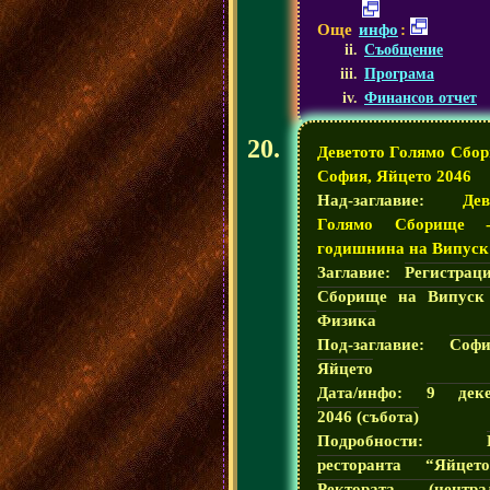
Още
инфо
:
Съобщение
Програма
Финансов отчет
Деветото Голямо Сбор
София, Яйцето 2046
Над-заглавие:
Дев
Голямо Сборище 
годишнина на Випуск
Заглавие:
Регистрац
Сборище на Випуск
Физика
Под-заглавие:
Соф
Яйцето
Дата/инфо:
9 деке
2046 (събота)
Подробности:
ресторанта “Яйцет
Ректората (центра