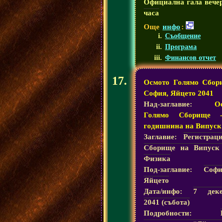
Официална гала вече
часа
Още
инфо
:
Съобщение
Програма
Финансов отчет
Осмото Голямо Сбор
София, Яйцето 2041
Над-заглавие:
О
Голямо Сборище 
годишнина на Випуск
Заглавие:
Регистрац
Сборище на Випуск
Физика
Под-заглавие:
Соф
Яйцето
Дата/инфо:
7 деке
2041 (събота)
Подробности: