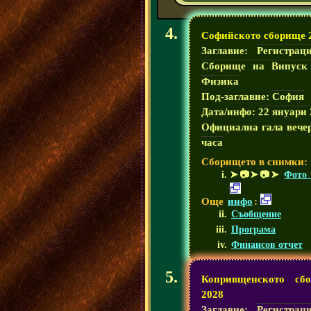
Софийското сборище 
Заглавие:
Регистрац
Сборище на Випуск
Физика
Под-заглавие:
София
Дата/инфо:
22 януари 
Официална гала вече
часа
Сборището в снимки:
➤📷➤📷➤
Фото 
Още
инфо
:
Съобщение
Програма
Финансов отчет
Копривщенското сб
2028
Заглавие:
Регистрац