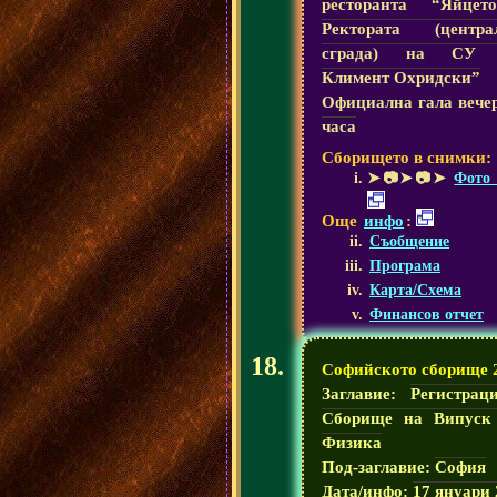
ресторанта “Яйцет
Ректората (центра
сграда) на СУ 
Климент Охридски”
Официална гала вече
часа
Сборището в снимки:
➤📷➤📷➤
Фото 
Още
инфо
:
Съобщение
Програма
Карта/Схема
Финансов отчет
Софийското сборище 
Заглавие:
Регистрац
Сборище на Випуск
Физика
Под-заглавие:
София
Дата/инфо:
17 януари 