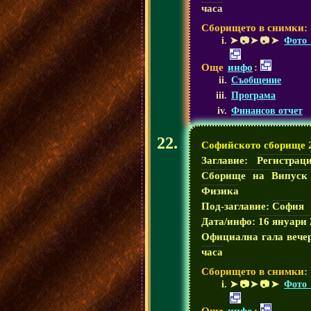
часа
Сборището в снимки:
➤📷➤📷➤
Фото 
Още
инфо
:
Съобщение
Програма
Финансов отчет
Софийското сборище 
Заглавие:
Регистрац
Сборище на Випуск
Физика
Под-заглавие:
София
Дата/инфо:
16 януари 
Официална гала вече
часа
Сборището в снимки:
➤📷➤📷➤
Фото 
Още
инфо
: