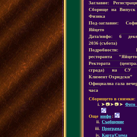
Заглавие:
Регистрац
Сборище на Випуск
Физика
Под-заглавие:
Соф
Яйцето
Дата/инфо:
6 деке
2036 (събота)
Подробности:
ресторанта “Яйцет
Ректората (центра
сграда) на СУ 
Климент Охридски”
Официална гала вече
часа
Сборището в снимки:
➤📷➤📷➤
Фото 
Още
инфо
:
Съобщение
Програма
Карта/Схема