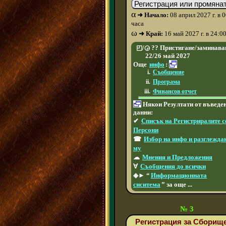
α
➜ Начало:
08 април 2027 г. в 
часа
ω
➜ Край:
16 май 2027 г. в 24:0
◰/◶ ?? Пристигане/заминава
22/26 май 2027
Още
инфо
:
Съобщение
Програма
Финансов отчет
Някои Резултати от въведе
данни:
✔
Списък на Регистриралите с
Персони
☎
Избор на инфо и разглежда
му
☁
Мнения и Предложения
∀
Съобщения до всички
◈► “
Информационната
сиситема
” за още ...
№ 3
Регистрация за Сборище