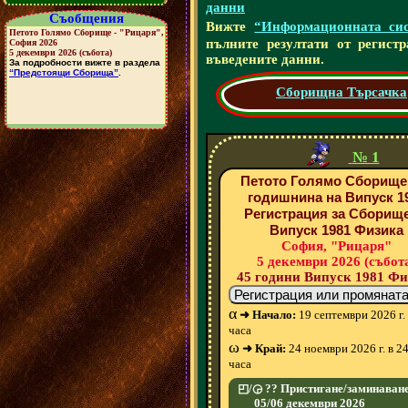
данни
Съобщения
Вижте
“Информационната сис
пълните резултати от регист
въведените данни.
Сборищна Търсачка
№ 1
Петото Голямо Сборище 
годишнина на Випуск 1
Регистрация за Сборище
Випуск 1981 Физика
София, "Рицаря"
5 декември 2026 (събот
45 години Випуск 1981 Ф
α
➜ Начало:
19 септември 2026 г. 
часа
ω
➜ Край:
24 ноември 2026 г. в 2
часа
◰/◶ ?? Пристигане/заминаване
05/06 декември 2026