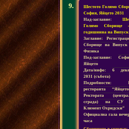
Шестото Голямо Сбор
София, Яйцето 2031
Над-заглавие:
Ше
Голямо Сборище 
годишнина на Випуск
Заглавие:
Регистрац
Сборище на Випуск
Физика
Под-заглавие:
Соф
Яйцето
Дата/инфо:
6 деке
2031 (събота)
Подробности:
ресторанта “Яйцет
Ректората (центра
сграда) на СУ 
Климент Охридски”
Официална гала вече
часа
Сборището в снимки: