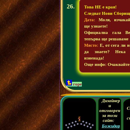
Това НЕ е края!
Следват Нови Сборищ
Дата:
Моля, изчака
ще узнаете!
Официална гала Ве
тепърва ще решаваме
Място:
Е, от сега ли 
да знаете? Нека 
изненада!
Още инфо:
Очаквайте
горе
Дизайнер
и
С
отговорен
за този
с
сайт:
Божидар