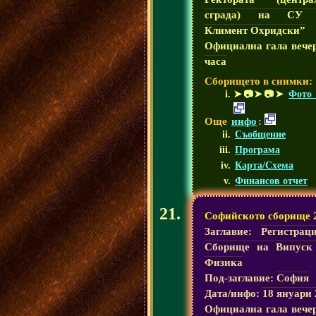
сграда) на СУ 
Климент Охридски”
Официална гала вече
часа
Сборището в снимки:
➤📷➤📷➤
Фото 
Още
инфо
:
Съобщение
Програма
Карта/Схема
Финансов отчет
Софийското сборище 
Заглавие:
Регистрац
Сборище на Випуск
Физика
Под-заглавие:
София
Дата/инфо:
18 януари 
Официална гала вече