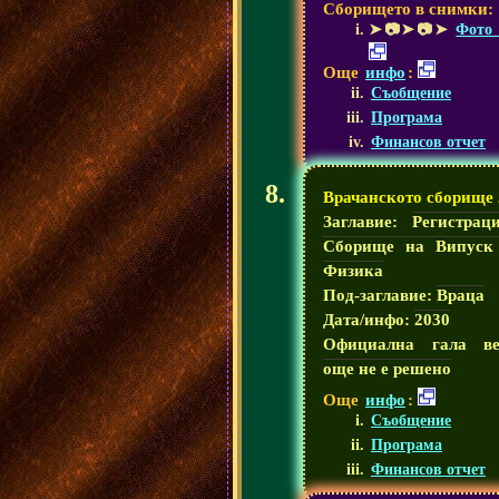
Сборището в снимки:
➤📷➤📷➤
Фото 
Още
инфо
:
Съобщение
Програма
Финансов отчет
Врачанското сборище 
Заглавие:
Регистрац
Сборище на Випуск
Физика
Под-заглавие:
Враца
Дата/инфо:
2030
Официална гала ве
още не е решено
Още
инфо
:
Съобщение
Програма
Финансов отчет