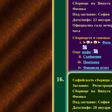
Сборище на Випуск
Физика
Под-заглавие:
София
Дата/инфо:
22 януари 
Официална гала вече
часа
Сборището в снимки:
➤📷➤📷➤
Фото 
Още
инфо
:
Съобщение
Програма
Финансов отчет
Софийското сборище 
Заглавие:
Регистрац
Сборище на Випуск
Физика
Под-заглавие:
София
Дата/инфо:
20 януари 