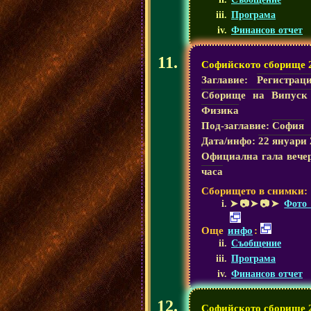
Програма
Финансов отчет
Софийското сборище 
Заглавие:
Регистрац
Сборище на Випуск
Физика
Под-заглавие:
София
Дата/инфо:
22 януари 
Официална гала вече
часа
Сборището в снимки:
➤📷➤📷➤
Фото 
Още
инфо
:
Съобщение
Програма
Финансов отчет
Софийското сборище 