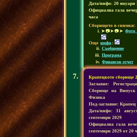
Дата/инфо:
20 януари 
Официална гала вече
часа
Сборището в снимки:
➤📷➤📷➤
Фото 
Още
инфо
:
Съобщение
Програма
Финансов отчет
Крапецкото сборище 
Заглавие:
Регистрац
Сборище на Випуск
Физика
Под-заглавие:
Крапец
Дата/инфо:
31 авгус
септември 2029
Официална гала веч
септември 2029 от 20 