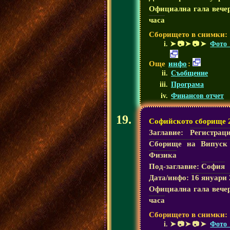
Официална гала вече
часа
Сборището в снимки:
➤📷➤📷➤
Фото 
Още
инфо
:
Съобщение
Програма
Финансов отчет
Софийското сборище 
Заглавие:
Регистрац
Сборище на Випуск
Физика
Под-заглавие:
София
Дата/инфо:
16 януари 
Официална гала вече
часа
Сборището в снимки:
➤📷➤📷➤
Фото 