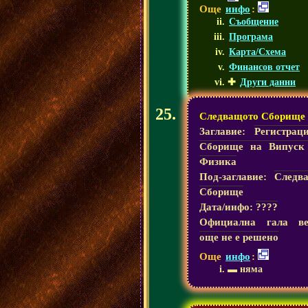
Още
инфо
:
Съобщение
Програма
Карта/Схема
Финансов отчет
✚
Други данни
Следващото Сборище 
Заглавие:
Регистрац
Сборище на Випуск
Физика
Под-заглавие:
Следв
Сборище
Дата/инфо:
????
Официална гала ве
още не е решено
Още
инфо
:
▬ няма