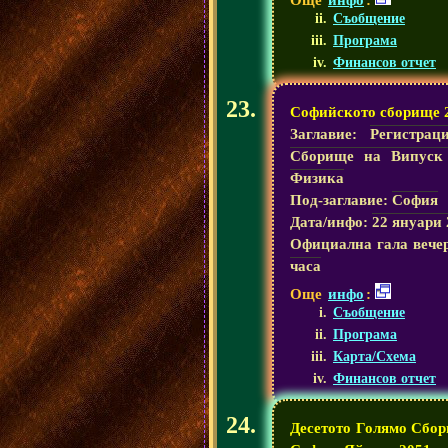
Съобщение
Програма
Финансов отчет
Софийското сборище 
Заглавие:
Регистрац
Сборище на Випуск
Физика
Под-заглавие:
София
Дата/инфо:
22 януари 
Официална гала вече
часа
Още
инфо
:
Съобщение
Програма
Карта/Схема
Финансов отчет
Десетото Голямо Сбор