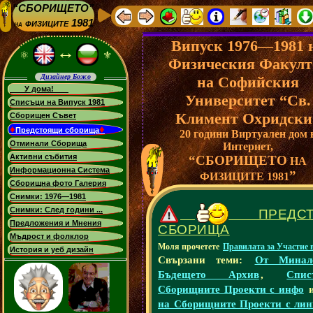
“СБОРИЩЕТО”
физиците 1981
на
Випуск 1976—1981 
↔
⚛
⚜
Физическия Факулт
Дизайнер Божо
на Софийския
У дома!
Университет “Св.
Списъци на Випуск 1981
Климент Охридски
Сборищен Съвет
♦
♦
Предстоящи сборища
20 години Виртуален дом 
Отминали Сборища
Интернет,
Активни събития
“СБОРИЩЕТО
НА
Информационна Система
”
ФИЗИЦИТЕ 1981
Сборищна фото Галерия
Снимки: 1976—1981
Снимки: След години ...
ПРЕДСТ
Предложения и Мнения
СБОРИЩА
Мъдрост и фолклор
Моля прочетете
Правилата за Участие
История и уеб дизайн
Свързани теми:
От Минал
Бъдещето Архив
,
Спи
Сборищните Проекти с инфо
на Сборищните Проекти с лин