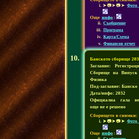
➤📷➤📷➤
Фото 
Още
инфо
:
Съобщение
Програма
Карта/Схема
Финансов отчет
Банското сборище 20
Заглавие:
Регистрац
Сборище на Випуск
Физика
Под-заглавие:
Банско
Дата/инфо:
2032
Официална гала ве
още не е решено
Сборището в снимки:
➤📷➤📷➤
Фото 
Още
инфо
:
Съобщение