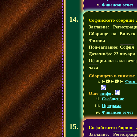
Финансов отчет
Софийското сборище 
Заглавие:
Регистрац
Сборище на Випуск
Физика
Под-заглавие:
София
Дата/инфо:
23 януари 
Официална гала вече
часа
Сборището в снимки:
➤📷➤📷➤
Фото 
Още
инфо
:
Съобщение
Програма
Финансов отчет
Софийското сборище 
Заглавие:
Регистрац