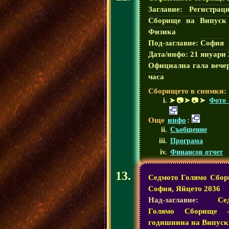
Заглавие:
Регистрац
Сборище на Випуск
Физика
Под-заглавие:
София
Дата/инфо:
21 януари 
Официална гала вече
часа
Сборището в снимки:
➤📷➤📷➤
Фото 
Още
инфо
:
Съобщение
Програма
Финансов отчет
Седмото Голямо Сбор
София, Яйцето 2036
Над-заглавие:
Се
Голямо Сборище 
годишнина на Випуск