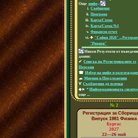
Още
инфо
:
Съобщение
Програма
Карта/Схема
Карта/Схема №1
Финансов отчет
✚
"София 2026"→Ресторан
"Рицаря"
Някои Резултати от въведени
данни:
✔
Списък на Регистриралите се
Персони
☎
Избор на инфо и разглеждан
☁
Мнения и Предложения
∀
Съобщения до всички
◈► “
Информационната сисите
още ...
№ 2
Регистрация за Сборище
Випуск 1981 Физика
Бургас
2027
22—26 май