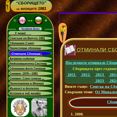
“СБОРИЩЕТО”
физиците 1981
на
↔
⚛
⚜
Дизайнер Божо
У дома!
Списъци на Випуск 1981
Сборищен Съвет
Предстоящи сборища
ОТМИНАЛИ СБ
♦
♦
Отминали Сборища
Активни събития
Последното отминало Сбор
Информационна Система
Сборищата през години
Сборищна фото Галерия
Снимки: 1976—1981
2011
2012
2013
201
Снимки: След години ...
2023
202
Предложения и Мнения
Вижте също:
Списък на Сб
Мъдрост и фолклор
Свързани теми:
От Миналот
История и уеб дизайн
Сбор
2006