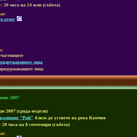
::
20 часа на 14 юли (събота)
ки:
о отчет
о:
участниците
Придружаващите лица
придуржаващите лица
ище 2007
и 2007 (сряда-неделя)
къмпинг "Рай"
близо до устието на река Камчия
:
20 часа на 8 септември (събота)
ки: