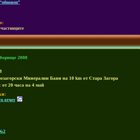
“обновен”
о:
участниците
Сборище 2008
8
озагорски Минерални Бани на 10 km от Стара Загора
:
от 20 часа на 4 май
ки:
о отчет
 №2