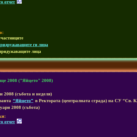
о отчет
о:
участниците
Придружаващите ги лица
придужаващите лица
е 2008 ("Яйцето" 2008)
 2008 (събота и неделя)
ранта
“Яйцето”
в Ректората (централната сграда) на СУ “Св.
уари 2008 (събота)
ки:
о отчет