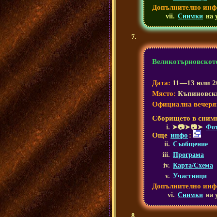
Допълнително инф
Снимки
на 
Великотърновскот
Дата:
11—13 юли 20
Място:
Къпиновски
Официална вечеря
Сборището в сним
➤📷➤📷➤
Фот
Още
инфо
:
Съобщение
Програма
Карта/Схема
Участници
Допълнително инф
Снимки
на 