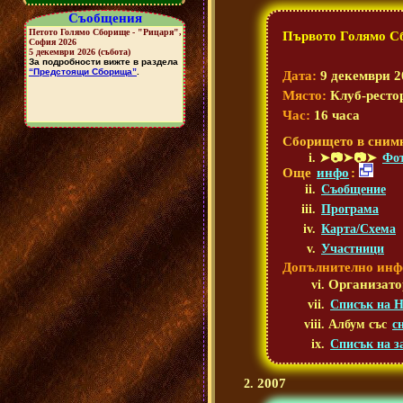
Съобщения
Първото Голямо Сб
Дата:
9 декември 2
Място:
Клуб-ресто
Час:
16 часа
Сборището в сним
➤📷➤📷➤
Фот
Още
инфо
:
Съобщение
Програма
Карта/Схема
Участници
Допълнително инф
Организато
Списък на Н
Албум със
с
Списък на з
2007