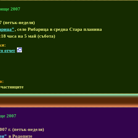
ище 2007
 (петък-неделя)
арица”
, село Рибарица в средна Стара планина
:
18 часа на 5 май (събота)
ки:
о отчет
о:
участниците
ще 2007
07 г. (петък-неделя)
ен”
в Родопите