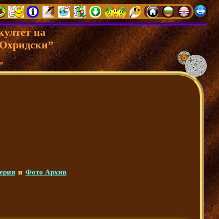
култет на
 Охридски”
”
ерия
и
Фото Архив