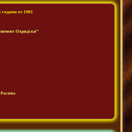
 години от 1981
 Климент Охридски”
 Роглева