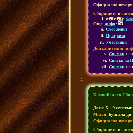
Официална вечеря
Сборището в сним
➤📷➤📷➤
Фот
Още
инфо
:
Съобщение
Програма
Участници
Допълнително инф
Снимки
на 
Списък на 
Снимки
на 
Камчийското Сбор
Дата:
5—9 септемвр
Място:
бунгала до
Официална вечеря
Сборището в сним