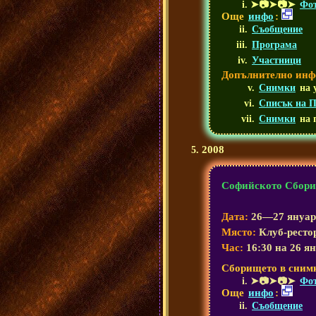
➤📷➤📷➤
Фот
Още
инфо
:
Съобщение
Програма
Участници
Допълнително инф
Снимки
на 
Списък на 
Снимки
на 
2008
Софийското Сборищ
Дата:
26—27 януари
Място:
Клуб-ресто
Час:
16:30 на 26 ян
Сборището в сним
➤📷➤📷➤
Фот
Още
инфо
:
Съобщение