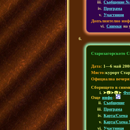
Съобщение №
Програма
Участници
Допълнително инф
Снимки
на 
Старозагорското 
Дата:
1—6 май 200
Място:
курорт Стар
Официална вечеря
Сборището в сним
➤📷➤📷➤
Фот
Още
инфо
:
Съобщение
Програма
Карта/Схема
Карта/Схема
Участници