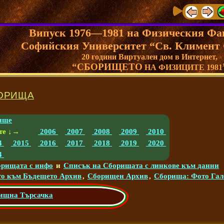
Випуск 1976—1981 на Физическия Фа
Софийския Университет “Св. Климент
20 години Виртуален дом в Интернет,
“СБОРИЩЕТО
НА ФИЗИЦИТЕ 1981
ОРИЩА
ище
те ↓→
2006
2007
2008
2009
2010
4
2015
2016
2017
2018
2019
2020
4
орищата с инфо
и
Списък на Сборищата с линкове към данни
о към Бъдещето Архив
,
Сборищeн Архив
,
Сборища: Фото Гал
ищна Търсачка