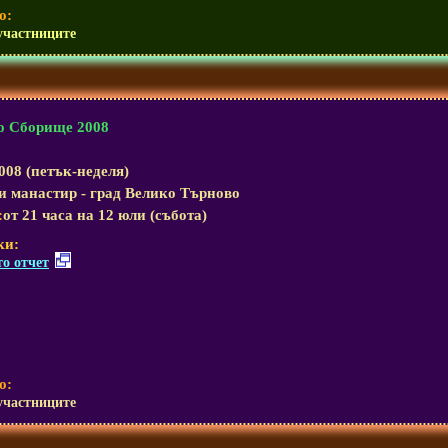
о:
участниците
о Сборище 2008
08 (петък-неделя)
 манастир - град Велико Търново
:
от 21 часа на 12 юли (събота)
ки:
о отчет
о:
участниците