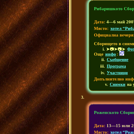
Рибаришкото Сбор
Дата:
4—6 май 2007
Място:
хотел “Риб
Официална вечеря
Сборището в сним
➤📷➤📷➤
Фот
Още
инфо
:
Съобщение
Програма
Участници
Допълнително инф
Снимки
на 
Роженското Сбори
Дата:
13—15 юли 20
Място:
хотел “Рож