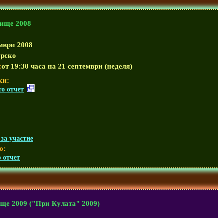
ище 2008
мври 2008
рско
:
от 19:30 часа на 21 септември (неделя)
ки:
о отчет
за участие
о:
 отчет
ще 2009 ("При Кулата" 2009)