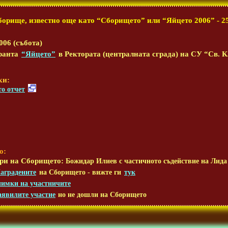
орище, известно още като “Сборището” или “Яйцето 2006” - 25
006 (събота)
ранта
“Яйцето”
в Ректората (централната сграда) на СУ “Св.
ки:
о отчет
о:
ри на Сборището:
Божидар Илиев с частичното съдействие на Лида
аградените
на Сборището - вижте ги
тук
нимки на участничите
аявилите участие
но не дошли на Сборището