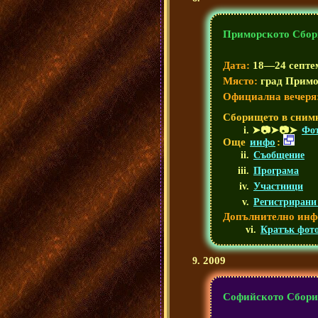
Приморското Сбор
Дата:
18—24 септе
Място:
град Примо
Официална вечеря
Сборището в сним
➤📷➤📷➤
Фот
Още
инфо
:
Съобщение
Програма
Участници
Регистрирани 
Допълнително инф
Кратък фото
2009
Софийското Сбори