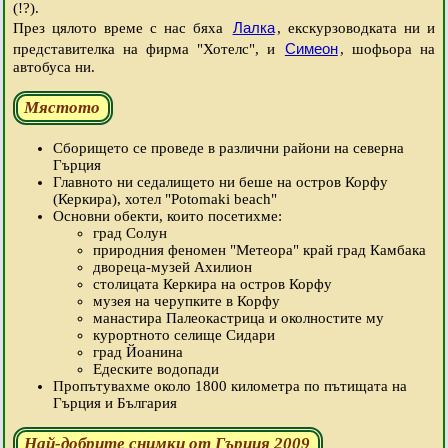
(!?).
Лалка
През цялото време с нас бяха
, екскурзоводката ни и
Симеон
представителка на фирма "Хотелс", и
, шофьора на
автобуса ни.
Мястото
Сборището се проведе в различни райони на северна
Гърция
Главното ни седалището ни беше на остров Корфу
(Керкира), хотел "Potomaki beach"
Основни обекти, които посетихме:
град Солун
природния феномен "Метеора" край град Камбака
двореца-музей Ахилион
столицата Керкира на остров Корфу
музея на черупките в Корфу
манастира Палеокастрица и околностите му
курортното селище Сидари
град Йоанина
Едеските водопади
Пропътувахме около 1800 километра по пътищата на
Гърция и България
Най-добрите снимки от Гърция 2009