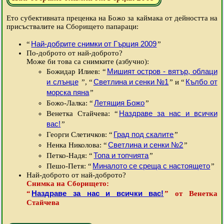
Ето субективната преценка на Божо за каймака от дейността на
присъствалите на Сборището папараци:
Най-добрите снимки от Гърция 2009
“
”
По-доброто от най-доброто?
Може би това са снимките (азбучно):
Мишият остров - вятър, облаци
Божидар Илиев: “
и слънце
Светлина и сенки №1
Кълбо от
”, “
” и “
морска пяна
”
Летящия Божо
Божо-Лалка: “
”
Наздраве за нас и всички
Венетка Стайчева: “
вас!
”
Град под скалите
Георги Слетичков: “
”
Светлина и сенки №2
Ненка Николова: “
”
Топа и топчията
Петко-Надя: “
”
Миналото се среща с настоящето
Пешо-Петя: “
”
Най-доброто от най-доброто?
Снимка на Сборището:
Наздраве за нас и всички вас!
“
” от Венетка
Стайчева