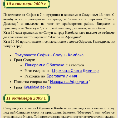
10 октомври 2009 г.
Потеглихме от София в 7 ч. сутринта и кацнахме в Солун към 13 часа. С
автобуса се поразкарахме из града, отбихме се в църквата "Слети
Димитар" и щъкахме из част от крайморския район. Видахме и
прословутата "Бяла кула", която, кой знае защо, се оказа, че не е бяла.
Към 16 часа тръгнахме от Солун за град Камбака като пътьом се отбихме
до красивото място наречено "Извора на Афродита".
Към 19:30 пристигнахме и се настанихме в хотел Odyseon. Разходихме из
нощния град.
Пътуването София - Солун - Камбака
Град Солун:
Панорамна Обиколка
с автобуса
Църквата Свети Димитър
Разглеждане на
Бреговата линия
Разходка по
Извора на Афродита
Попътна спирка на "
"
Камбака вечер
Град
11 октомври 2009 г.
След закуска в хотел Odyseon в Камбака се разходихме в околносте му
под най-близките скали на природния феномен "Метеора", към който се
отправихм в 9 часа. Той продставлява съвкупност от величествени скални