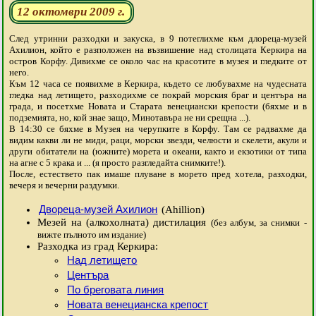
12 октомври 2009 г.
След утринни разходки и закуска, в 9 потеглихме към длореца-музей
Ахилион, който е разположен на възвишение над столицата Керкира на
остров Корфу. Дивихме се около час на красотите в музея и гледките от
него.
Към 12 часа се появихме в Керкира, където се любувахме на чудесната
гледка над летището, разходихме се покрай морския браг и центъра на
града, и посетхме Новата и Старата венециански крепости (бяхме и в
подземията, но, кой знае защо, Минотавъра не ни срещна ...).
В 14:30 се бяхме в Музея на черупките в Корфу. Там се радвахме да
видим какви ли не миди, раци, морски звезди, челюсти и скелети, акули и
други обитатели на (южните) морета и океани, както и екзотики от типа
на агне с 5 крака и ... (я просто разгледайта снимките!).
После, естествето пак имаше плуване в морето пред хотела, разходки,
вечеря и вечерни раздумки.
Двореца-музей Ахилион
(Ahillion)
Мезей на (алкохолната) дистилация
(без албум, за снимки -
вижте пълното им издание)
Разходка из град Керкира:
Над летището
Центъра
По бреговата линия
Новата венецианска крепост