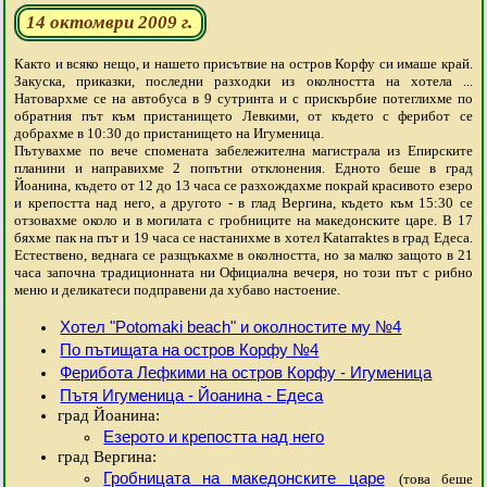
14 октомври 2009 г.
Както и всяко нещо, и нашето присътвие на остров Корфу си имаше край.
Закуска, приказки, последни разходки из околността на хотела ...
Натовархме се на автобуса в 9 сутринта и с прискърбие потеглихме по
обратния път към пристанището Левкими, от където с ферибот се
добрахме в 10:30 до пристанището на Игуменица.
Пътувахме по вече спомената забележителна магистрала из Епирските
планини и направихме 2 попътни отклонения. Едното беше в град
Йоанина, където от 12 до 13 часа се разхождахме покрай красивото езеро
и крепостта над него, а другото - в глад Вергина, където към 15:30 се
отзовахме около и в могилата с гробниците на македонските царе. В 17
бяхме пак на път и 19 часа се настанихме в хотел Katarraktes в град Едеса.
Естествено, веднага се разщъкахме в околността, но за малко защото в 21
часа започна традиционната ни Официална вечеря, но този път с рибно
меню и деликатеси подправени да хубаво настоение.
Хотел "Potomaki beach" и околностите му №4
По пътищата на остров Корфу №4
Ферибота Лефкими на остров Корфу - Игуменица
Пътя Игуменица - Йоанина - Едеса
град Йоанина:
Езерото и крепостта над него
град Вергина:
Гробницата на македонските царе
(това беше