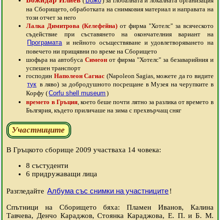
Божидар Илиев
(
Божо
) за глобалната и локалната организация
на Сборището, обработката на снимковия материал и направата на
този отчет за него
Лалка Димитрова (Келефейна)
от фирма "Хотелс" за всяческото
съдействие при съставянето на окончателния вариант на
Програмата
и нейното осъществяване и удовлетворяването на
повечето ни прищявни по време на Сборището
шофьра на автобуса
Симеон
от фирма "Хотелс" за безаварийния и
успешен транспорт
господин
Наполеон Сагиас
(Napoleon Sagias, можете да го видите
тук
в ляво) за добродушното посрещане в Музея на черупките в
Корфу (
Corfu shell museum
)
времето в Гръция
, което беше почти лятно за разлика от времето в
Бългярия, където приличаше на зима с прехвърчащ сняг
Участниците
В Гръцкото сборище 2009 участваха 14 човека:
8 състуденти
6 придружаващи лица
Албума със снимки на участниците
Разгледайте
!
Спътници на Сборището бяха: Пламен Иванов, Калина
Тавчева, Денчо Караджов, Стоянка Караджова, Е. П. и Б. М.