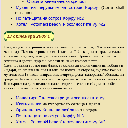
Старата венецианска крепост
Музея на черупките на остров Корфу
(Corfu shall
museum)
По пътищата на остров Корфу №2
Хотел "Potomaki beach" и околностите му №2
13 октомври 2009 г.
След закуска и утринни излети из околността на хотела, в 9 отлепихме към
манастира Палеокастрица, около 1 час път. Той е кацнал на края на малък,
но високо издигащ се над морето скалист нос. Приятно място с много
зеленина и цветя и чудесни морски пейзажи из околността.
След поредния тормоз над Лалка, тя склони да видим канала на любовта в
Сидари, но сбъркахме пътя и така, по волята на съдбата, видяхме южния
му плаж към 13 часа и направихме непредвидена "панорамна" обиколка на
градчето. Бяхме и на самия канал и щъкахме из негова епсилон околност.
В завършек на деня имаше къпане в морето, вечеря и сбирка, на който
някой присътващи пяха неприлични песни ...
Манастира Палеокастрица и околностите му
Южния плаж
на курортното селище Сидари
Оригиналния Канал на любовта
в Сидари
По пътищата на остров Корфу №3
Хотел "Potomaki beach" и околностите му №3