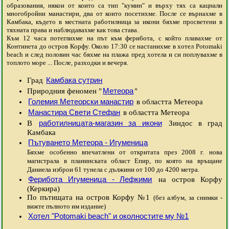
образования, някои от които са тип "кумин" и върху тях са кацнали
многобройни манастири, два от които посетихме. После се върнахме в
Камбака, където в местната работилница за икони бяхме просветени в
тяхната права и наблюдавахме как това става.
Към 12 часа потеглихме на път към ферибота, с който плавахме от
Континета до остров Корфу. Около 17:30 се настанихме в хотел Potomaki
beach и след половин час бяхме на плажа пред хотела и си поплувахме в
топлото море ... После, разходки и вечеря.
Камбака сутрин
Град
Метеора
Природния феномен "
"
Големия Метеорски манастир
в областта Метеора
Манастира Свети Стефан
в областта Метеора
работилницата-магазин за икони
В
Зиндос в град
Камбака
Пътуването Метеора - Игуменица
Бяхме особенно впечатлени от откритата през 2008 г. нова
магистрала в планинската област Епир, по която на връщане
Даниела изброи 61 тунела с дължини от 100 до 4200 метра.
Ферибота Игуменица - Лефкими
на остров Корфу
(Керкира)
По пътищата на остров Корфу №1
(без албум, за снимки -
вижте пълното им издание)
Хотел "Potomaki beach" и околностите му №1