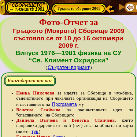
“СБОРИЩЕТО”
Гръцкото сборище 2009
физиците 1981
на
Фото-Отчет за
Гръцкото (Мокрото) Сборище 2009
състояло се от 10 до 16 октомври
2009 г.
Випуск 1976—1981 физика на СУ
“Св. Климент Охридски”
(
Съкратен вариант
)
Благодарности на:
Ненка Николова
за идеята за Сборище в чужбина,
съдействието при локалната организация на Сборището
Програмата
и съставянето на
му
Венетка Стайчева
за окончателната идея за
"спасяването" на Сборището
Даниела Вълчева и Венетка Стайчева
, които
направиха дарения от по 5 (пет) лева за общата ни кауза
тук
(вижте
)