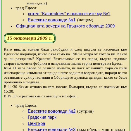
изненадата)
град Едеса:
хотел "Katarraktes" и околностите му №1
Едеските водопади №1
(нощем)
Официалната вечеря на Гръцкото сборище 2009
15 октомври 2009 г.
Като никога, всички баха ранобудни и след закуска се насочиха към
Едеските водопади, които бяха само на 150-на метра от хотела ни. Какво
да ви разправям? Красоти! Разтъпкахме се из парка, където видяхме
старата конопена фабрика и направихме малък тур из центъра на Едеса.
Към 11 часа бързо се разнесе мълвата, че част от нашите хора са били
изненадващо изкъпани от придошлите води във водопадите, поради което
останилите сухи участници в Сборището хукнаха да видят какво се беше
променило в гледката ...
В 11:30 бяхме отново на път, посока България, където се появихме към
15:30.
В 19:30 се разтовахме от автобуса в София ...
град Едеса:
Едеските водопади №2
(сутрин)
Градския парк
Центъра
Едеските водопади №3
(към обед, с много вода)