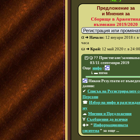
Предложение за
и Мнения за
Сборище в Аржентин
възможно 2019/2020
α
➜ Начало:
12 януари 2018 г. в
часа
ω
➜ Край:
12 май 2020 г. в 24:0
◰/◶ ?? Пристигане/заминава
03/11 септември 2019
Още
инфо
:
▬ няма
Някои Резултати от въведе
данни:
✔
Списък на Регистриралите с
Персони
☎
Избор на инфо и разглежда
му
☁
Мнения и Предложения
∀
Съобщения до всички
◈► “
Информационната
сиситема
” за още ...