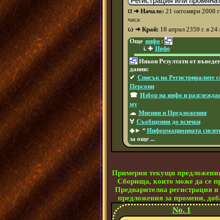
α
➜ Начало:
21 октомври 2008 г.
часа
ω
➜ Край:
18 април 2359 г. в 24
Още
инфо
:
✚
Инфо
Някои Резултати от въведе
данни:
✔
Списък на Регистриралите с
Персони
☎
Избор на инфо и разглежда
му
☁
Мнения и Предложения
∀
Съобщения до всички
◈► “
Информационната сисит
за още ...
Примерни текущи предложения
Сборища, които може да се п
Предварителна регистрация и
предложения за промени, доба
No. 1