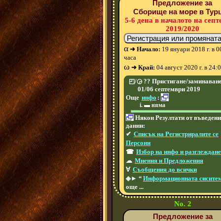
Предложение за
Сборище на море в Тур
5-6 дена в началото на сеп
2019/2020
α
➜ Начало:
19 януари 2018 г. в 0
часа
ω
➜ Край:
04 август 2020 г. в 24:
◰/◶ ?? Пристигане/заминаване
01/06 септември 2019
Още
инфо
:
▬ няма
Някои Резултати от въведени
данни:
✔
Списък на Регистриралите се
Персони
☎
Избор на инфо и разглеждан
☁
Мнения и Предложения
∀
Съобщения до всички
◈► “
Информационната сисите
още ...
No. 2
Предложение за