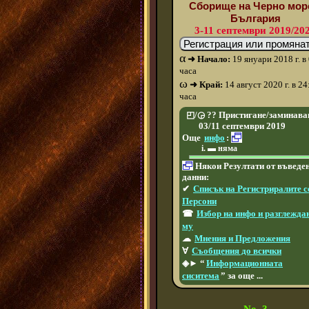
Сборище на Черно мор
България
3-11 септември 2019/20
α
➜ Начало:
19 януари 2018 г. в
часа
ω
➜ Край:
14 август 2020 г. в 24
часа
◰/◶ ?? Пристигане/заминава
03/11 септември 2019
Още
инфо
:
▬ няма
Някои Резултати от въведе
данни:
✔
Списък на Регистриралите с
Персони
☎
Избор на инфо и разглежда
му
☁
Мнения и Предложения
∀
Съобщения до всички
◈► “
Информационната
сиситема
” за още ...
No. 3