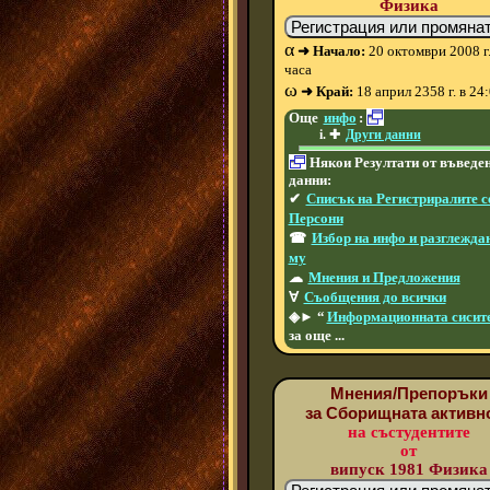
Физика
α
➜ Начало:
20 октомври 2008 г.
часа
ω
➜ Край:
18 април 2358 г. в 24
Още
инфо
:
✚
Други данни
Някои Резултати от въведе
данни:
✔
Списък на Регистриралите с
Персони
☎
Избор на инфо и разглежда
му
☁
Мнения и Предложения
∀
Съобщения до всички
◈► “
Информационната сисит
за още ...
Мнения/Препоръки
за Сборищната активн
на състудентите
от
випуск 1981 Физика