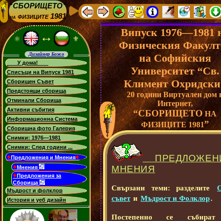
“СБОРИЩЕТО”
физиците 1981
на
Випуск 1976—1981 
↔
⚛
⚜
Физическия Факулт
Дизайнер Божо
на Софийския
У дома!
Университет “Св.
Списъци на Випуск 1981
Климент Охридски
Сборищен Съвет
Предстоящи сборища
20 години Виртуален дом 
Отминали Сборища
Интернет,
Активни събития
“СБОРИЩЕТО
НА
Информационна Система
”
ФИЗИЦИТЕ 1981
Сборищна фото Галерия
Снимки: 1976—1981
Снимки: След години ...
♦
♦
ПРЕДЛОЖЕН
Предложения и Мнения
♦
МНЕНИЯ
Мнения
♦
Предложения за
Сборища
Свързани теми: разделите
Мъдрост и фолклор
съвет
и
Мъдрост и Фолклор
.
История и уеб дизайн
Постепенно се събир