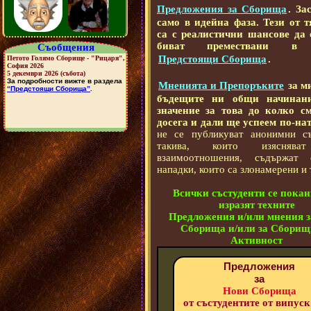
Предложения за Сборища
.
Зас
само в идейна фаза. Тези от т
са с реалистични шансове да 
биват премествани в 
Съобщения
Предстоящи Сборища
.
Мненията и Препоръките
за м
бъдещите ни общи начина
значение за това до колко с
досега и дали ще успеем по-на
не се публикуват анонимни с
такива, които изяснява
взаимоотношения, съдържат
нападки, които са злонамерени и т
Всички състуденти се покан
изразят техните
Предложения и/или мнения 
Сборища и/или за Сборищ
Активност
Предложения
за
Нови Сборища
от състудентите от випуск