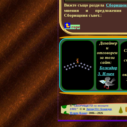
Вижте също раздела
Сборищен
мнения и предложения 
Сборищния съвет.:
горе
Дизайнер
и
С
отговорен
за този
с
сайт:
Божидар
З. Илиев
о
®
“СБОРИЩЕТО на физиците
1981”
© ➜
Автор/От: Божидар
Илиев (Божо)
2006—2026