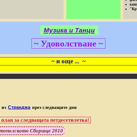
каш
"Кр
Музика и Танци
~ Удоволстване ~
~ и още ... ~
Странджа
и из
през следващите дни
 план за следващата петдесетилетка!
Ахтополското Сборище 2010