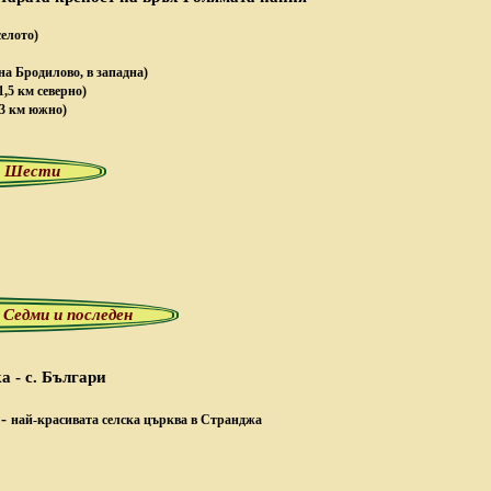
селото)
на Бродилово, в западна)
1,5 км северно)
 3 км южно)
ен Шести
 Седми и последен
ка - с. Българи
-
най-красивата селска църква в Странджа