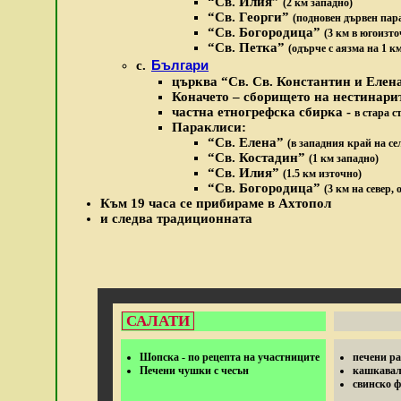
“Св. Илия”
(2 км западно)
“Св. Георги”
(подновен дървен пара
“Св. Богородица”
(3 км в югоизто
“Св. Петка”
(одърче с аязма на 1 к
Българи
с.
ц
ърква “Св. Св. Константин и Елен
Коначето – сборището на нестинари
частна етногрефска сбирка -
в стара 
Параклиси:
“Св. Елена”
(в западния край на се
“Св. Костадин”
(1 км западно)
“Св. Илия”
(1.5 км източно)
“Св. Богородица”
(3 км на север,
Към 19 часа се прибираме в Ахтопол
и следва традиционната
САЛАТИ
Шопска - по рецепта на участниците
печени р
Печени чушки с чесън
кашкава
свинско 