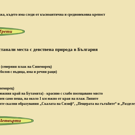
жа, където има следи от късноантична и средновековна крепост
 Трети
станали места с девствена природа в България
“
(северния плаж на Синеморец)
иболов с въдица, има и речни раци)
неморец
)
 в южния край на Бутамята)
- красиво с слабо посещавано място
пен само пеша, на около 1 км южно от края на плаж Липите
ните скални образувания „Скалата на Сизиф“, „Пещерата на гълъбите“ и „Разделе
н Четвърти