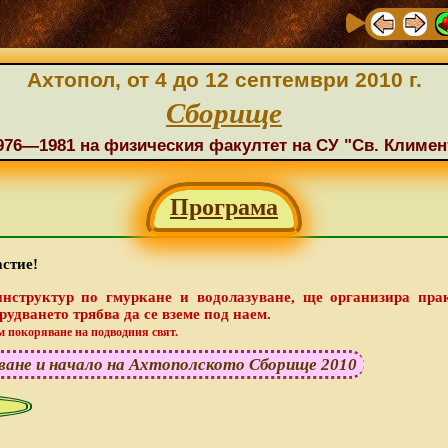
Ахтопол, от 4 до 12 септември 2010 г.
Сборище
1976—1981 на физическия факултет на СУ "Св. Климен
Програма
астие!
структур по гмуркане и водолазуване, ще организира пра
рудването трябва да се вземе под наем.
м покоряване на подводния свят.
няване и начало на Ахтополското Сборище 2010