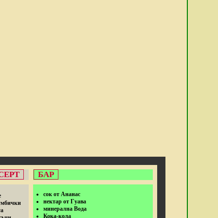
СЕРТ
БАР
сок от Ананас
е
нектар от Гуава
умбички
минерална Вода
та
Кока-кола
тъци