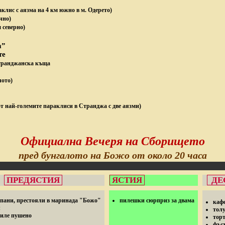
клис с аязма на 4 км южно в м. Одерето)
чно)
м северно)
а”
те
странджанска къща
лото)
 от най-големите параклиси в Странджа с две аязми)
Официална Вечеря на Сборището
пред бунгалото на Божо от около 20 часа
ПРЕДЯСТИЯ
ЯСТИЯ
ДЕ
апани, престояли в маринада "Божо"
пилешки сюрприз за двама
каф
л
тол
филе пушено
тор
фъс