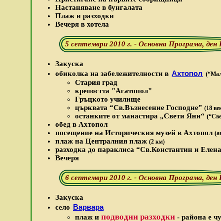
Настаняване в бунгалата
Плаж и разходки
Вечеря в хотела
5 септември 2010 г. - Основна Програма, ден
Закуска
Ахтопол
обиколка на забележителности в
(“Мал
Стария град
крепостта "Агатопол"
Гръцкото училище
църквата “Св.Възнесение Господне”
(18 ве
останките от манастира „Свети Яни“
(“Све
обед в Ахтопол
посещение на Историческия музей в Ахтопол
(а
плаж на Централния плаж
(2 км)
разходка до параклиса “Св.Константин и Елен
Вечеря
6 септември 2010 г. - Основна Програма, ден
Закуска
Варвара
село
подводни разходки
плаж и
- района е чу