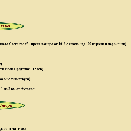
 Първи
ката Света гора” - преди пожара от 1918 е имало над 100 църкви и параклиси)
к)
ти Иван Предтеча”, 12 век)
ко още съществува)
а”
на 2 км от Ахтопол
 Втори
десен за това ...