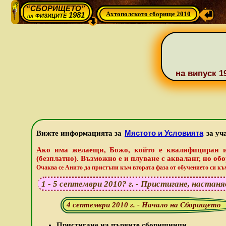
“СБОРИЩЕТО”
Ахтополското сборище 2010
физиците 1981
на
на випуск 
Мястото и Условията
Вижте информацията за
за уч
Ако има желаещи, Божо, който е квалифициран ин
(безплатно). Възможно е и плуване с акваланг, но обо
Очаква се Анито да пристъпи към втората фаза от обучението си къ
1 - 5 септември 2010? г. - Пристигане, наста
4 септември 2010 г. - Начало на Сборището
Пристигане на първите сборищници