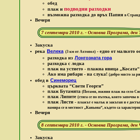
обед
подводни разходки
плаж и
възможна разходка до връх Папия
в Странд
Вечеря
7 септември 2010 г. - Основна Програма, ден
Закуска
Велека
река
- едно от малкото о
(3 км от Ахтопол)
Лонгозната гора
разходка из
разходка с лодка
плаж на устието - плажна ивица „Косата
Ако има рибари - на слука!
(добро място за р
Синеморец
обед в
църквата “Свети Георги”
плаж Бутамята
(Потамя, южния плаж на село Си
плаж Липите
(стига се по пътека, която започва
плаж Листи -
плажът е малък и закътан и е достъ
намира се в местност „Каньона“, където са характер
Вечеря
8 септември 2010 г. - Основна Програма, де
Закуска