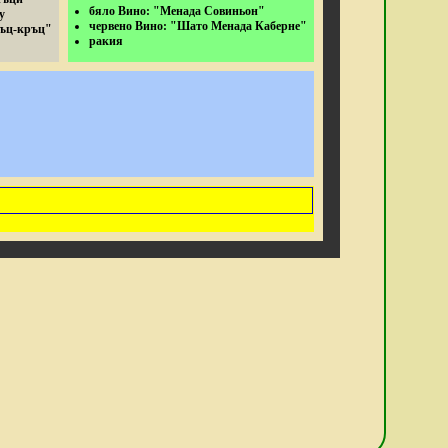
бяло Вино: "Менада Совиньон"
у
червено Вино: "Шато Менада Каберне"
ъц-кръц"
ракия