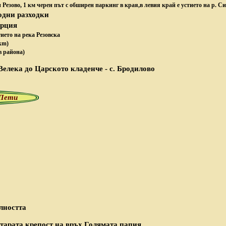
Резово, 1 км черен път с обширен паркинг в края,в левия край е устието на р. Си
одни разходки
урция
тието на река Резовска
 km)
в района)
 Велека до Царското кладенче - с. Бродилово
 Пети
олността
Старата крепост на връх Голямата папия