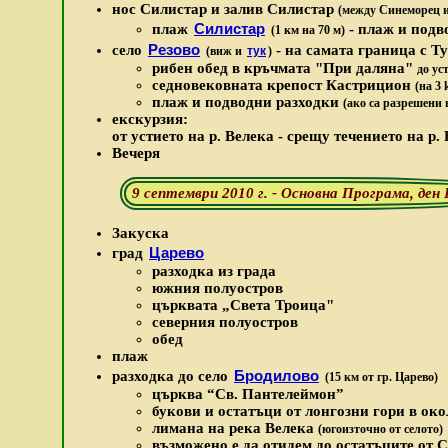
нос Силистар и залив Силистар
(между Синеморец и 
Силистар
плаж
- плаж и подв
(1 км на 70 м)
Резово
село
- на самата граница с Т
(виж и
тук
)
рибен обед в кръчмата "При даляна"
до ус
седновековната крепост Кастрицион
(на 3
плаж и подводни разходки
(ако са разрешени 
екскурзия:
от устието на р. Велека - срещу течението на р.
Вечеря
9 септември 2010 г. - Основна Програма, ден
Закуска
Царево
град
разходка из града
южния полуостров
църквата „Света Троица
"
северния полуостров
обед
плаж
Бродилово
разходка до село
(15 км от гр. Царево)
ц
ърква “Св. Пантелеймон”
букови и остатъци от лонгозни гори в ок
лимана на река Велека
(югоизточно от селото)
възможено е да отидем до остатъците от 