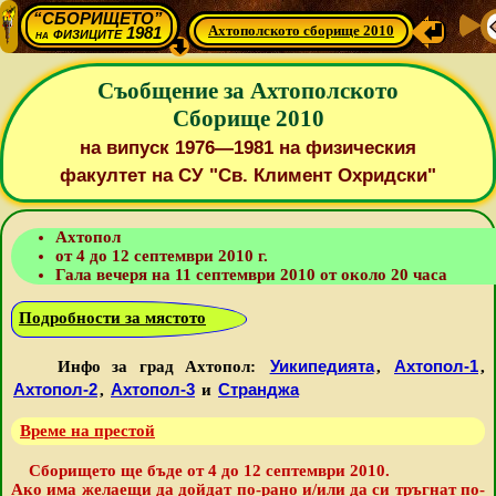
“СБОРИЩЕТО”
Ахтополското сборище 2010
физиците 1981
на
Съобщение за Ахтополското
Сборище 2010
на випуск 1976—1981 на физическия
факултет на СУ "Св. Климент Охридски"
Ахтопол
от 4 до 12 септември 2010 г.
Гала вечеря на 11 септември 2010 от около 20 часа
Подробности за мястото
Уикипедията
Ахтопол-1
Инфо за град Ахтопол:
,
,
Ахтопол-2
Ахтопол-3
Странджа
,
и
Време на престой
Сборището ще бъде от 4 до 12 септември 2010.
Ако има желаещи да дойдат по-рано и/или да си тръгнат по-