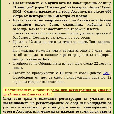
Настаняването е в бунгалата на ваканционно селище
"Съни дей"
(сиреч "Слънчев ден" на български!, Фирма "Свега"
в началото на град Ахтопол, на около 600
ЕООД - София)
метра от центъра и на 150 метра от плажа.
Бунгалата са тип апартаменти с по 2 стаи със собствен
санитарен възел, баня, хладилник, кабелна TV,
веранда, както и самостоятелна гаражна клетка.
Около тях има обширни травни площи, дървета, цветя и 4
барбекюта. Селището разполага и с ресторант.
Цената е
12
лева на легло на вечер за човек. Това включва
и закуска.
При желание може да има и вечеря за още 3-5 лева - ако
някой иска, да го напише в регистрационната си форма
или да го каже на Божо
Стойността на Официалната вечеря ще е около 22 лева на
човек.
тук
Таксата за правоучастие е
10
лева на човек (вижте
).
Освободени от нея са само придружаващи деца до 12
годишна възраст включително.
Настаняването е гарантирано при регистрация за участие
до 24 часа на 2 август 2010!
След тази дата е възможна регистрация за участие, но
настаняването на регистриралите се след нея кандидати за
участие е възможно да е на друго място, най-вероятно в
хотел в Ахтопол, или може да се наложи те сами да си търсят