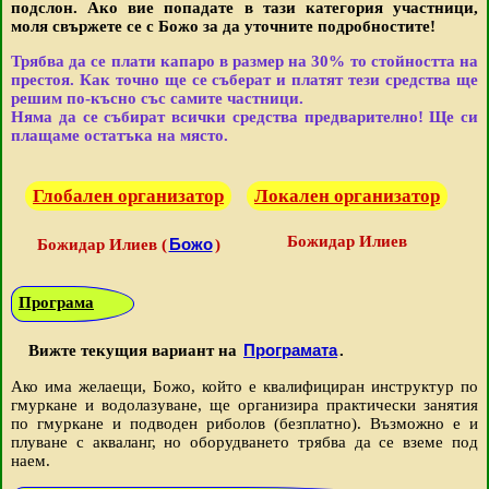
подслон. Ако вие попадате в тази категория участници,
моля свържете се с Божо за да уточните подробностите!
Трябва да се плати капаро в размер на 30% то стойността на
престоя. Как точно ще се съберат и платят тези средства ще
решим по-късно със самите частници.
Няма да се събират всички средства предварително! Ще си
плащаме остатъка на място.
Глобален организатор
Локален организатор
Божидар Илиев
Божо
Божидар Илиев (
)
Програма
Програмата
Вижте текущия вариант на
.
Ако има желаещи, Божо, който е квалифициран инструктур по
гмуркане и водолазуване, ще организира практически занятия
по гмуркане и подводен риболов (безплатно). Възможно е и
плуване с акваланг, но оборудването трябва да се вземе под
наем.