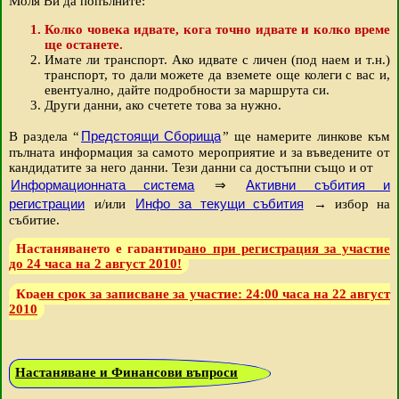
Моля Ви да попълните:
Колко човека идвате, кога точно идвате и колко време
ще останете.
Имате ли транспорт. Ако идвате с личен (под наем и т.н.)
транспорт, то дали можете да вземете още колеги с вас и,
евентуално, дайте подробности за маршрута си.
Други данни, ако счетете това за нужно.
Предстоящи Сборища
В раздела “
” ще намерите линкове към
пълната информация за самото мероприятие и за въведените от
кандидатите за него данни. Тези данни са достъпни също и от
Информационната система
Активни събития и
⇒
регистрации
Инфо за текущи събития
и/или
→ избор на
събитие.
Настаняването е гарантирано при регистрация за участие
до 24 часа на 2 август 2010!
Краен срок за записване за участие: 24:00 часа на 22 август
2010
Настаняване и Финансови въпроси