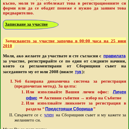
късно, моля те да отбележат това в регистрационните си
форми или да се обадят понеже е нужно да заявим това
предварително.
Записване за участие
Записването за участие започва в 00:00 часа на 25 юни
2010
правилата
Моля, ако желаете да участвате и сте съгласни с
за участие, регистрирайте се по един от следните начини,
които са регламентирани от Сборищния съвет на
тук
заседанието му от юли 2008 (вижте
):
Уеб базирана динамична система за регистрация
(предпочитан метод). За целта:
Личен
Или използвайте Вашия личен офис:
офис
⇒ Активни събития → избор на Събитие
Или използвайте линковете за регистрация в
Предстоящи Сборища
раздела “
”
член
Свържете се с
на Сборищния съвет и му кажете за
желанието си.