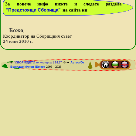
За повече инфо вижте и следете раздела
“Предстоящи Сборища”
на сайта ни
Божо
,
Координатор на Сборищния съвет
24 юни 2010 г.
®
“СБОРИЩЕТО на физиците 1981”
© ➜
Автор/От:
Божидар Илиев (Божо)
2006—2026