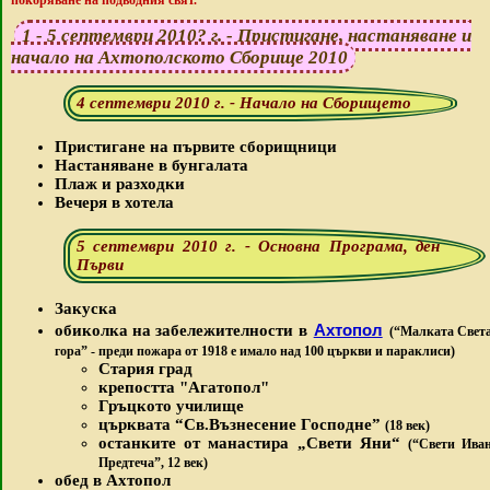
покоряване на подводния свят.
1 - 5 септември 2010? г. - Пристигане, настаняване и
начало на Ахтополското Сборище 2010
4 септември 2010 г. - Начало на Сборището
Пристигане на първите сборищници
Настаняване в бунгалата
Плаж и разходки
Вечеря в хотела
5 септември 2010 г. - Основна Програма, ден
Първи
Закуска
Ахтопол
обиколка на забележителности в
(“Малката Свет
гора” - преди пожара от 1918 е имало над 100 църкви и параклиси)
Стария град
крепостта "Агатопол"
Гръцкото училище
църквата “Св.Възнесение Господне”
(18 век)
останките от манастира „Свети Яни“
(“Свети Ива
Предтеча”, 12 век)
обед в Ахтопол