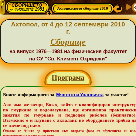
“СБОРИЩЕТО”
Ахтополското сборище 2010
физиците 1981
на
Ахтопол, от 4 до 12 септември 2010
г.
Сборище
на випуск 1976—1981 на физическия факултет
на СУ "Св. Климент Охридски"
Програма
Мястото и Условията
Вижте информацията за
за участие!
Ако има желаещи, Божо, който е квалифициран инструкту
по гмуркане и водолазуване, ще организира практическ
занятия по гмуркане и подводен риболов (безплатно)
Възможно е и плуване с акваланг, но оборудването трябва д
се вземе под наем.
Очаква се Анито да пристъпи към втората фаза от обучението си къ