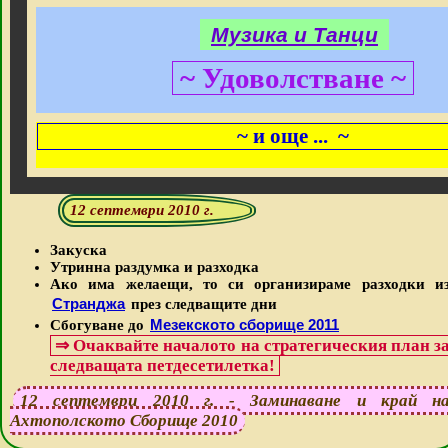
Музика и Танци
~ Удоволстване ~
~ и още ... ~
12 септември 2010 г.
Закуска
Утринна раздумка и разходка
Ако има желаещи, то си организираме разходки и
Странджа
през следващите дни
Мезекското сборище 2011
Сбогуване до
⇒
Очаквайте началото на стратегическия план з
следващата петдесетилетка!
12 септември 2010 г. - Заминаване и край н
Ахтополското Сборище 2010