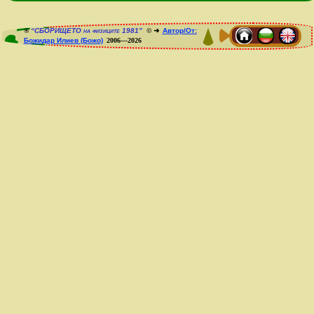
®
“СБОРИЩЕТО на физиците 1981”
© ➜
Автор/От:
Божидар Илиев (Божо)
2006—2026