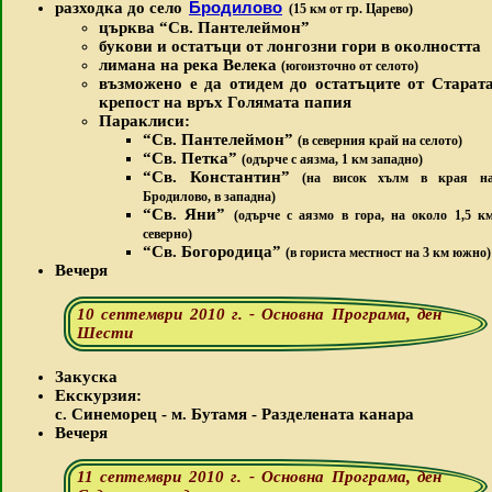
Бродилово
разходка до село
(15 км от гр. Царево)
ц
ърква “Св. Пантелеймон”
букови и остатъци от лонгозни гори в околността
лимана на река Велека
(югоизточно от селото)
възможено е да отидем до остатъците от Старат
крепост на връх Голямата папия
Параклиси:
“Св. Пантелеймон”
(в северния край на селото)
“Св. Петка”
(одърче с аязма, 1 км западно)
“Св. Константин”
(на висок хълм в края н
Бродилово, в западна)
“Св. Яни”
(одърче с аязмо в гора, на около 1,5 к
северно)
“Св. Богородица”
(в гориста местност на 3 км южно)
Вечеря
10 септември 2010 г. - Основна Програма, ден
Шести
Закуска
Екскурзия:
с. Синеморец - м. Бутамя - Разделената канара
Вечеря
11 септември 2010 г. - Основна Програма, ден