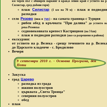
км черен път с обширен паркинг в края,в левия край е устието на р
Силистар, сред дъбови гори)
Силистар
плаж
- плаж и подводн
(1 км на 70 м)
разходки
Резово
село
- на самата граница с Турция
(виж и
тук
)
рибен обед в кръчмата "При даляна"
до устието н
река Резовска
седновековната крепост Кастрицион
(на 3 km)
плаж и подводни разходки
(ако са разрешени в района)
екскурзия:
от устието на р. Велека - срещу течението на р. Велек
до Царското кладенче - с. Бродилово
Вечеря
9 септември 2010 г. - Основна Програма, ден
Пети
Закуска
Царево
град
разходка из града
южния полуостров
църквата „Света Троица
"
северния полуостров
обед
плаж