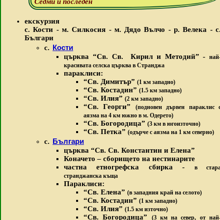
Седми и последен
екскурзия
с. Кости - м. Силкосия - м. Дядо Вълчо - р. Велека - с
Българи
Кости
с.
ц
ърква “Св. Св. Кирил и Методий”
-
най
красивата селска църква в Странджа
параклиси
:
“Св. Димитър”
(1 км западно)
“Св. Костадин”
(1.5 км западно)
“Св. Илия”
(2 км западно)
“Св. Георги”
(подновен дървен параклис 
аязма на 4 км южно в м. Одерето)
“Св. Богородица”
(3 км в югоизточно)
“Св. Петка”
(одърче с аязма на 1 км северно)
Българи
с.
ц
ърква “Св. Св. Константин и Елена”
Коначето – сборището на нестинарите
частна етногрефска сбирка -
в стар
странджанска къща
Параклиси:
“Св. Елена”
(в западния край на селото)
“Св. Костадин”
(1 км западно)
“Св. Илия”
(1.5 км източно)
“Св. Богородица”
(3 км на север, от най