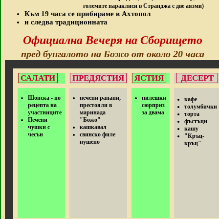
големите параклиси в Странджа с две аязми)
Към 19 часа се прибираме в Ахтопол
и следва традиционната
Официална Вечеря на Сборището
пред бунгалото на Божо от около 20 часа
САЛАТИ
ПРЕДЯСТИЯ
ЯСТИЯ
ДЕСЕРТ
Шопска - по
печени рапани,
пилешки
кафе
рецепта на
престояли в
сюрприз
толумбички
участниците
маринада
за двама
торта
Печени
"Божо"
фъстъци
чушки с
кашкавал
кашу
чесън
свинско филе
"Кръц-
пушено
кръц"