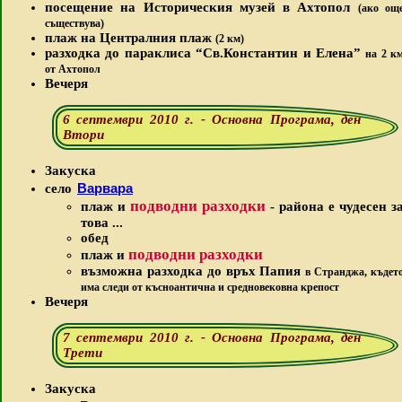
посещение на Историческия музей в Ахтопол
(ако ощ
съществува)
плаж на Централния плаж
(2 км)
разходка до параклиса “Св.Константин и Елена”
на 2 к
от Ахтопол
Вечеря
6 септември 2010 г. - Основна Програма, ден
Втори
Закуска
Варвара
село
подводни разходки
плаж и
- района е чудесен з
това ...
обед
подводни разходки
плаж и
възможна разходка до връх Папия
в Странджа, къдет
има следи от късноантична и средновековна крепост
Вечеря
7 септември 2010 г. - Основна Програма, ден
Трети
Закуска