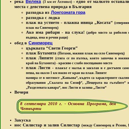
Велека
река
- едно от малкото останал
(3 км от Ахтопол)
места с девствена природа в България
Лонгозната гора
разходка из
разходка с лодка
плаж на устието - плажна ивица „Косата“
(северни
плаж на Синеморец)
Ако има рибари - на слука!
(добро място за риболов 
въдица, има и речни раци)
Синеморец
обед в
църквата “Свети Георги”
плаж Бутамята
(Потамя, южния плаж на село Синеморец
)
плаж Липите
(стига се по пътека, която започва в южни
край на Бутамята)
- красиво с слабо посещавано място
плаж Листи -
плажът е малък и закътан и е достъпен сам
пеша, на около 1 км южно от края на плаж Липите
намира се в местност „Каньона“, където са характерните скалн
образувания „Скалата на Сизиф“, „Пещерата на гълъбите“ 
„Разделената канара“, нос Листи и залива „Листи“
Вечеря
8 септември 2010 г. - Основна Програма, ден
Четвърти
Закуска
нос Силистар и залив Силистар
(между Синеморец и Резово, 