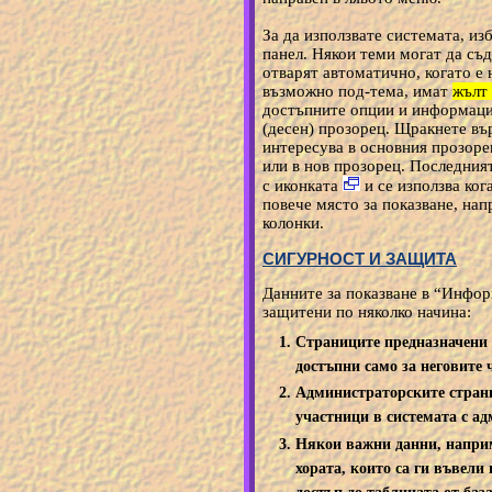
За да използвате системата, из
панел. Някои теми могат да съд
отварят автоматично, когато е 
възможно под-тема, имат
жълт
достъпните опции и информаци
(десен) прозорец. Щракнете въ
интересува в основния прозорец
или в нов прозорец. Последният
с иконката
и се използва ког
повече място за показване, нап
колонки.
СИГУРНОСТ И ЗАЩИТА
Данните за показване в “Инфо
защитени по няколко начина:
Страниците предназначени 
достъпни само за неговите 
Администраторските страни
участници в системата с а
Някои важни данни, наприм
хората, които са ги въвели