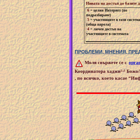
Нивата на достъп до базите д
6
= целия Интернет (по
подразбиране)
5
= участниците в тази систем
(обща парола)
4
= личен достъп на
участниците в системата
ПРОБЛЕМИ, МНЕНИЯ, ПРЕД
Моля свържете се с
орга
Координатора хаджи²⋅⁵ Божо
, по всичко, което касае “И