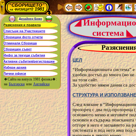
“СБОРИЩЕТО”
физиците 1981
на
Дизайнер Божо
◢ Информацио
система ◣
Разяснени
ЦЕЛ
“Информационната система” е п
удобен достъп до много (но не
🍀Сайта на випуск 1981 физика🍀:
на този сайт.
на
Български
или
Английски
За удобство някои данни са дос
СТРУКТУРА И ИЗПОЛЗВАН
След влизане в “Информационн
прозорец с два под-прозореца 
основното меню и неговите по
основен и съдържа поисканата
отгоре в него е заглавието на ра
системата и под него има под-з
направен в лявото меню.