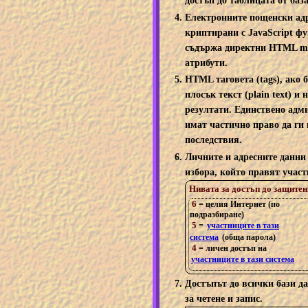
достъп до таблицата от баз
Електронните пощенски адр
криптирани с JavaScript фу
съдържа директни HTML mail
атрибути.
HTML таговета (tags), ако 
плосък текст (plain text) и
резултати. Единствено адм
имат частично право да ги 
последствия.
Личните и адресните данни
избора, който правят участ
Нивата за достъп до защитен
6
= целия Интернет (по
подразбиране)
5
=
участниците в тази
система
(обща парола)
4
= личен достъп на
участниците в тази система
Достъпът до всички бази д
за четене и запис.