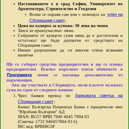
Настаняването е в град София, Университет по
Архитектура, Строителство и Геодезия
член на
Всеки се оправя сам или с помощта на
Сборищния съвет
.
Цена на куверта за купона: 30 лева на човек
Такса за правоучастие: няма.
Събраните от куверти суми няма да е достатъчни и
остатъкът ще бъде доплатен от средствата на
Сборищния съвет.
Имаме разрешение да си внесем отвън всякакви
напитки
Ще се събират средства предварително и ще се плаща
предварително. Всичко поръчано извън обявеното в
Програмата
меню се заплаща допълнително от
поръчващия.
Ако ще участвате в Сборището, моля платете нужната
сума по един от следните начини
банковата сметка на
Чрез банков превод по
Сборищния съвет
:
Банка: Българска Пощенска Банка с юридическо име
"Юробанк България" АД
IBAN: BG57 BPBI 7940 4045 7804 03
(Сметка: 1732 940457804 03 6)
BIC код: BPBIBGSF