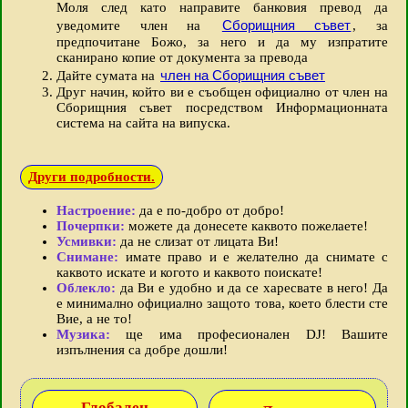
Моля след като направите банковия превод да
Сборищния съвет
уведомите член на
, за
предпочитане Божо, за него и да му изпратите
сканирано копие от документа за превода
член на Сборищния съвет
Дайте сумата на
Друг начин, който ви е съобщен официално от член на
Сборищния съвет посредством Информационната
система на сайта на випуска.
Други подробности.
Настроение:
да е по-добро от добро!
Почерпки:
можете да донесете каквото пожелаете!
Усмивки:
да не слизат от лицата Ви!
Снимане:
имате право и е желателно да снимате с
каквото искате и когото и каквото поискате!
Облекло:
да Ви е удобно и да се харесвате в него! Да
е минимално официално защото това, което блести сте
Вие, а не то!
Музика:
ще има професионален DJ! Вашите
изпълнения са добре дошли!
Глобален