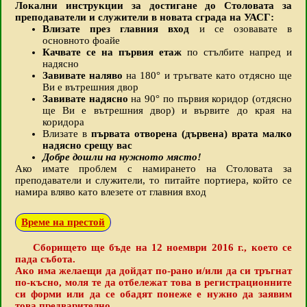
Локални инструкции за достигане до Столовата за
преподаватели и служители в новата сграда на УАСГ:
Влизате през главния вход
и се озовавате в
основното фоайе
Качвате се на първия етаж
по стълбите напред и
надясно
Завивате наляво
на 180° и тръгвате като отдясно ще
Ви е вътрешния двор
Завивате надясно
на 90° по първия коридор (отдясно
ще Ви е вътрешния двор) и вървите до края на
коридора
Влизате в
първата отворена (дървена) врата малко
надясно срещу вас
Добре дошли на нужното място!
Ако имате проблем с намирането на Столовата за
преподаватели и служители, то питайте портиера, който се
намира вляво като влезете от главния вход
Време на престой
Сборището ще бъде на 12 ноември 2016 г., което се
пада събота.
Ако има желаещи да дойдат по-рано и/или да си тръгнат
по-късно, моля те да отбележат това в регистрационните
си форми или да се обадят понеже е нужно да заявим
това предварително.