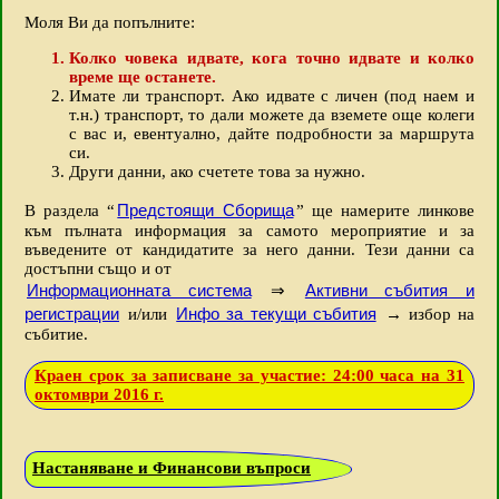
Моля Ви да попълните:
Колко човека идвате, кога точно идвате и колко
време ще останете.
Имате ли транспорт. Ако идвате с личен (под наем и
т.н.) транспорт, то дали можете да вземете още колеги
с вас и, евентуално, дайте подробности за маршрута
си.
Други данни, ако счетете това за нужно.
Предстоящи Сборища
В раздела “
” ще намерите линкове
към пълната информация за самото мероприятие и за
въведените от кандидатите за него данни. Тези данни са
достъпни също и от
Информационната система
Активни събития и
⇒
регистрации
Инфо за текущи събития
и/или
→ избор на
събитие.
Краен срок за записване за участие: 24:00 часа на 31
октомври 2016 г.
Настаняване и Финансови въпроси