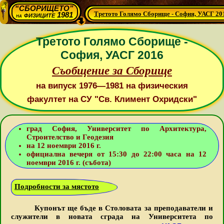
“СБОРИЩЕТО”
Третото Голямо Сборище - София, УАСГ 20
физиците 1981
на
Третото Голямо Сборище -
София, УАСГ 2016
Съобщение за Сборище
на випуск 1976—1981 на физическия
факултет на СУ "Св. Климент Охридски"
град София, Университет по Архитектура,
Строителство и Геодезия
на 12 ноември 2016 г.
официална вечеря от 15:30 до 22:00 часа на 12
ноември 2016 г. (събота)
Подробности за мястото
Купонът ще бъде в Столовата за преподаватели и
служители в новата сграда на Университета по