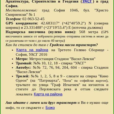
УАСГ
Архитектура, Строителство и Геодезия (
) в град
София.
Местоположение:
град София 1046, бул. "Христо
Смирненски" № 1
Телефон:
02-963-52-45
GPS координати:
42.683117° (=42°40'59.2") N (северна
ширина) и 23.331488° (=23°19'53.4") E (източна дължина)
Надморска височина (нулево ниво):
568 метра (
GPS
височината зависи от избраната реперна отправна система и може да
)
се различава от тази с до около 40 метра
Как да стигнем до там с
Градски масов транспорт?
Карта на района
на Третото Голямо Сборище -
София, УАСГ 2016
Метро:
Метростанция Стадион "Васил Левски"
Трамвай:
№№ 10, 12, 18 - спирка "УАСГ"
Автобус:
№№ 72, 76, 94, 204, 604 - спирка Стадион
"Васил Левски"
Тролей:
№№ 1, 2, 5, 8 и 9 - слизате на спирка "Кино
Одеон" (на "Патриарха",
),
"Попа" на софийски жаргон
тръгвате по улица "Граф Игнатиев" на югоизток и
стигате до Перловската река и оттам следвате
Карта на района
локалната
Ако идвате с личен или друг транспорт
и Ви е нужно още
Божо
инфо, то се свържете с