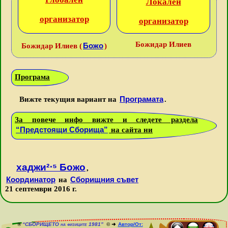
Локален
организатор
организатор
Божидар Илиев
Божо
Божидар Илиев (
)
Програма
Програмата
Вижте текущия вариант на
.
За повече инфо вижте и следете раздела
“Предстоящи Сборища”
на сайта ни
хаджи²⋅⁵ Божо
,
Координатор
Сборищния съвет
на
21 септември 2016 г.
®
“СБОРИЩЕТО на физиците 1981”
© ➜
Автор/От: