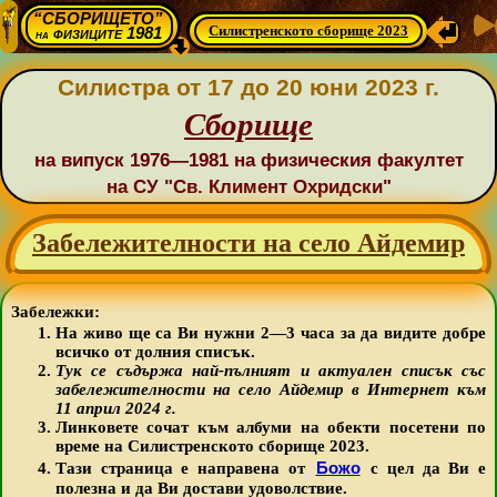
“СБОРИЩЕТО”
Силистренското сборище 2023
физиците 1981
на
Силистра от 17 до 20 юни 2023 г.
Сборище
на випуск 1976—1981 на физическия факултет
на СУ "Св. Климент Охридски"
Забележителности на село Айдемир
Забележки:
На живо ще са Ви нужни 2—3 часа за да видите добре
всичко от долния списък.
Тук се съдържа най-пълният и актуален списък със
забележителности на село Айдемир в Интернет към
11 април 2024 г.
Линковете сочат към албуми на обекти посетени по
време на Силистренското сборище 2023.
Божо
Тази страница е направена от
с цел да Ви е
полезна и да Ви достави удоволствие.