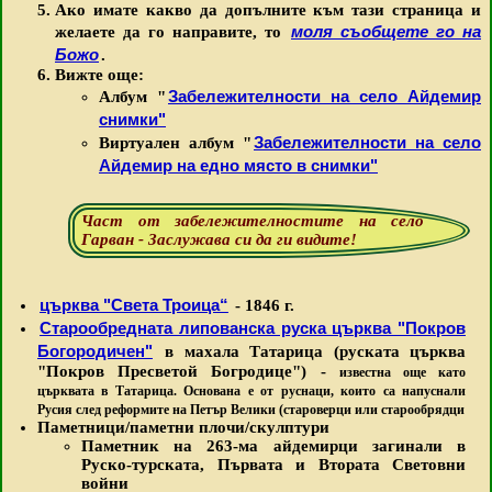
Ако имате какво да допълните към тази страница и
моля съобщете го на
желаете да го направите, то
Божо
.
Вижте още:
Забележителности на село Айдемир
Aлбум "
снимки"
Забележителности на село
Виртуален албум "
Айдемир на едно място в снимки"
Част от забележителностите на село
Гарван - Заслужава си да ги видите!
църква "Света Троица“
- 1846 г.
Старообредната липованска руска църква "Покров
Богородичен"
в махала Татарица (руската църква
"Покров Пресветой Богродице") -
известна още като
църквата в Татарица. Основана е от руснаци, които са напуснали
Русия след реформите на Петър Велики (староверци или старообрядци
Паметници/паметни плочи/скулптури
Паметник на 263-ма айдемирци загинали в
Руско-турската, Първата и Втората Световни
войни