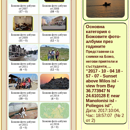
Божови фото-албуми
Божови фото-албуми
от 2007
от 2008
(
17
+ 0)
(
10
+ 0)
Основна
категория с
Божови фото-албуми
Божови фото-албуми
Божовите фото-
от 2009
от 2010
албуми през
(
11
+ 0)
(
12
+ 1)
годините
Представени са
снимки на Божо,
негови приятели и
Божови фото-албуми
Божови фото-албуми
състуденти, ...
от 2011
от 2012
(
6
+ 0)
(
12
+ 0)
“2017 - 10 - 04 18 -
57 - 07 - Sunset
above Milos isl -
view from Bay
36.773947 N
Божови фото-албуми
Божови фото-албуми
24.610128 E near
от 2013
от 2014
(
10
+ 0)
(
4
+ 0)
Manolonisi isl -
Poliegos isl”
,
Дата: 2017:10:04,
Час: 18:57:07 (№ 2
от 2)
Божови фото-албуми
Божови фото-албуми
от 2016
от 2015
(
5
+ 0)
(
5
+ 0)