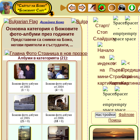
“Сайтът на Божо”
“Божовият Сайт”
Дизайнер Божо
Основна категория с Божовите
фото-албуми през годините
Представени са снимки на Божо,
негови приятели и състуденти, ...
Албуми в категорията (21):
Божови фото-албуми
Божови фото-албуми
от 2003
от 2004
(
1
+ 1)
(
4
+ 4)
Файлове
Божови фото-албуми
Божови фото-албуми
от 2005
от 2006
Помощ
(
25
+ 0)
(
18
+ 0)