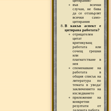
цитирания?
във всички
случаи, не бива
да се отхвърлят
всички само-
цитирания
В какъв аспект е
цитирана работата?
отрицателен
цитат
критикуващ
работата или
сочещ грешки
или
плагиатстване в
нея
споменаване на
работата в
общия списък на
литература по
темата в увода/
заключението на
изследването
приложение на
конкретни
резултати от
дадената работа