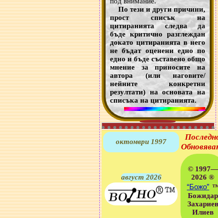
под внимание.
По тези и други причини,
прост списък на
цитиранията следва да
бъде критично разглеждан
докато цитиранията в него
не бъдат оценени едно по
едно и бъде съставено общо
мнение за приносите на
автора (или наговите/
нейните конкретни
резултати) на основата на
списъка на цитиранията.
Последн
октомври 1997
Обновява
© 1997—
август 2026
2026 ®
“Божо”
Божидар
Захарие
Илиев