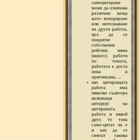
самоцитиране
може да означава
различни неща
като: игнориране
или непознаване
на други работи,
цел да се
повдигне
собствения
рейтинг, няма
(много) работи
по темата,
работата е доста
нова и
оригинална, ...
ако цитиращата
работа има
няколко съавтора
вклюващи
автор(и) на
цитираната
работа и някой
друг, то това
само-цитат ли е
и как да се
смятат такива