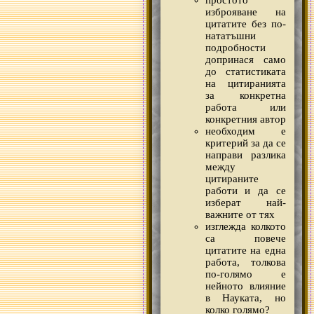
простото
изброяване на
цитатите без по-
нататъшни
подробности
допринася само
до статистиката
на цитиранията
за конкретна
работа или
конкретния автор
необходим е
критерий за да се
направи разлика
между
цитираните
работи и да се
изберат най-
важните от тях
изглежда колкото
са повече
цитатите на една
работа, толкова
по-голямо е
нейното влияние
в Науката, но
колко голямо?