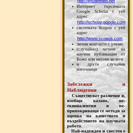
http://inspirehep.net
Интернет търсачката
Google Scholar с уеб
адрес
http://scholar.google.com
системата Scopus с уеб
адрес
http://www.scopus.com
лични контакти с учени
(случайно) четене на
научни публикации от
Божо или негови колеги
и други случайни
източници
Забележки и
Наблюдения
Съществуват различни и,
изобщо казано, не-
еквивалентни и не-
припокриващи се методи за
оценка на качеството и
въздействието на научната
работа.
Най-надежден и свестен е