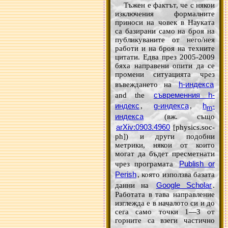
Тъжен е фактът, че с някои
изключения формалните
приноси на човек в Науката
са базирани само на броя на
публикуваните от него/нея
работи и на броя на техните
цитати. Едва през 2005-2009
бяха направени опити да се
промени ситуацията чрез
h-индекса
въвеждането на
съвременния h-
and the
индекс
g-индекса
h
-
,
,
m
индекса
(вж. също
arXiv:0903.4960
[physics.soc-
ph]) и други подобни
метрики, някои от които
могат да бъдет пресметнати
Publish or
чрез програмата
Perish
, която използва базата
Google Scholar
данни на
.
Работата в тава направление
изглежда е в началото си и до
сега само точки 1—3 от
горните са взеги частично