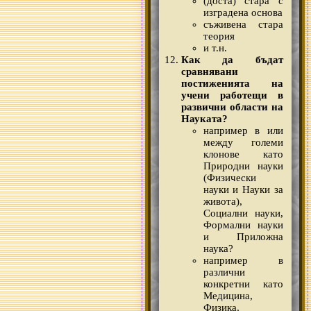
(доста) стара с
изградена основа
съживена стара
теория
и т.н.
Как да бъдат
сравнявани
постиженията на
учени работещи в
развични области на
Науката?
например в или
между големи
клонове като
Природни науки
(Физически
науки и Науки за
живота),
Социални науки,
Формални науки
и Приложна
наука?
например в
различни
конкретни като
Медицина,
Физика,