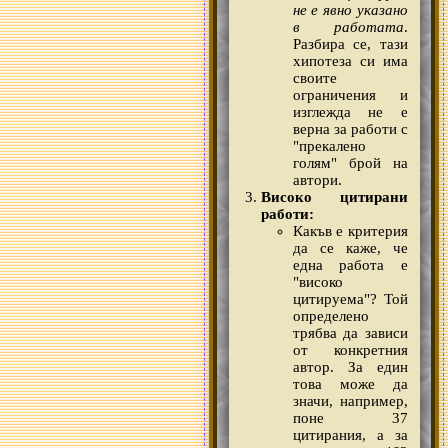
не е явно указано
в работата
.
Разбира се, тази
хипотеза си има
своите
ограничения и
изглежда не е
верна за работи с
"прекалено
голям" брой на
автори.
Високо цитирани
работи:
Какъв е критерия
да се каже, че
една работа е
"високо
цитируема"? Той
определено
трябва да зависи
от конкретния
автор. За един
това може да
значи, например,
поне 37
цитирания, а за