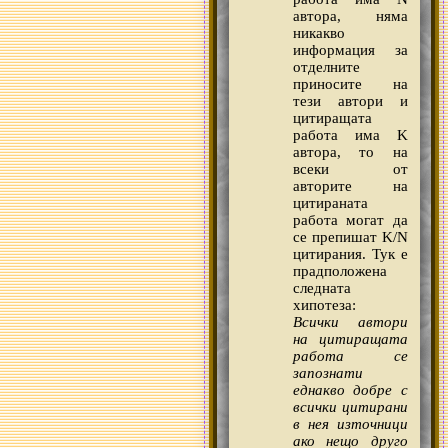
автора, няма
никакво
информация за
отделните
приносите на
тези автори и
цитиращата
работа има K
автора, то на
всеки от
авторите на
цитираната
работа могат да
се препишат K/N
цитирания. Тук е
прадположена
следната
хипотеза:
Всички автори
на цитиращата
работа се
запознати
еднакво добре с
всички цитирани
в нея източници
ако нещо друго