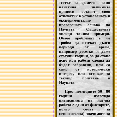
тестът на времето - само
наистина значимите
приноси оставят своя
отпечатък в установената и
експериментално
проверената основа на
Науката. Съществуват
хиляди такива примери.
Обаче проблемът е, че
трябва да изтекат дълги
периоди от време,
например десетки и даже
стотици години, за да стане
ясно кои работи следва да
бъдат забравени, или са
само от исторически
интерес, или остават за
текущо ползване в
Науката.
През последните 50—80
години изглежда
цитиранията на научна
работа е един от факторите,
които сочат за
(относителна) значимост за