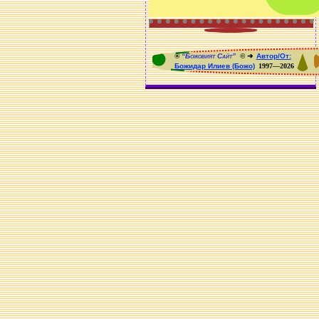
®
“Божовият Сайт”
© ➜
Автор/От:
Божидар Илиев (Божо)
1997—2026