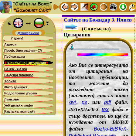
“Сайтът на Божо”
“Божовият Сайт”
Сайтът на Божидар З. Илиев
↔
☯
❣
(Списък на)
Дизанер Божо
Цитирания
У дома!
Адреси
Проф. биография - CV
Публикации
♦
♦
(Списък на) Цитирания
Ако Вие се интересувата
LaTeX - ЛаТеХ
от цитирания на
Бъдещи планове
Божовите публикации,
Хобита
то можете да
Фото дейност
разгледате тяхен
Родословно дърво
(частичен) списък като
Линкове
dvi
,
ps
, или
pdf
файл.
Уеб дизайн инфо
ЛаТеХ/LaTeX
tex
файл е
Карта на този сайт
също достъпен, но ще се
нуждаета от BibTeX
файла
Bozho-BiBTeX-