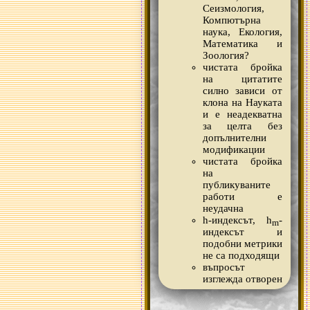
Сеизмология,
Компютърна
наука, Екология,
Математика и
Зоология?
чистата бройка
на цитатите
силно зависи от
клона на Науката
и е неадекватна
за целта без
допълнителни
модификации
чистата бройка
на
публикуваните
работи е
неудачна
h-индексът, h
-
m
индексът и
подобни метрики
не са подходящи
въпросът
изглежда отворен