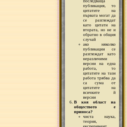
последваща
публикация, то
цитатите на
първата могат да
се разглеждат
като цитати на
втората, но не и
обратно в общия
случай
ако няколко
публикации се
разглеждат като
неразличими
версии на една
работа, то
цитатите на тази
работа трябва да
са сума от
цитатите на
всичките й
версии
В коя област на
обществото е
приноса?
чиста наука,
теория,
експеримент, ...