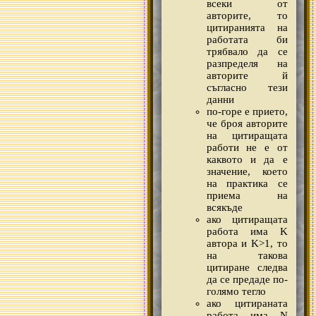
всеки от
авторите, то
цитиранията на
работата би
трябвало да се
разпределя на
авторите й
съгласно тези
данни
по-горе е прието,
че броя авторите
на цитиращата
работи не е от
каквото и да е
значение, което
на практика се
приема на
всякъде
ако цитиращата
работа има K
автора и K>1, то
на такова
цитиране следва
да се предаде по-
голямо тегло
ако цитираната
работа има N