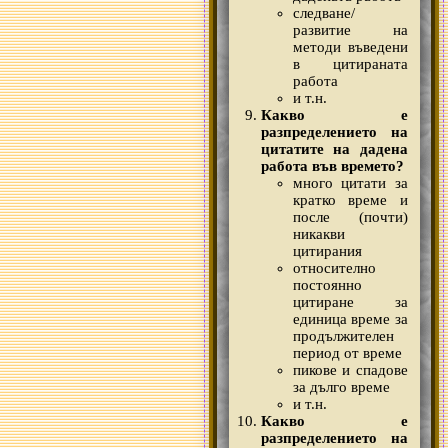
следване/
развитие на
методи въведени
в цитираната
работа
и т.н.
Какво е
разпределението на
цитатите на дадена
работа във времето?
много цитати за
кратко време и
после (почти)
никакви
цитирания
относително
постоянно
цитиране за
единица време за
продължителен
период от време
пикове и спадове
за дълго време
и т.н.
Какво е
разпределението на