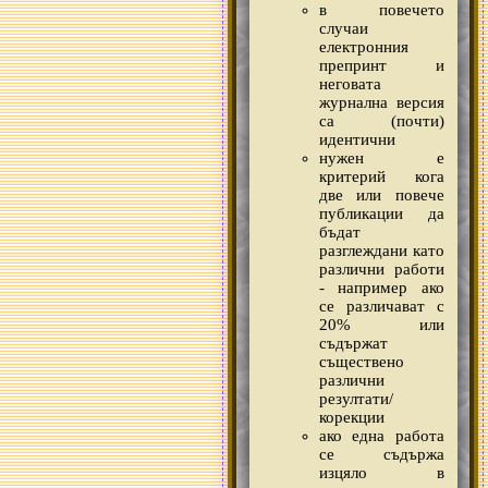
в повечето
случаи
електронния
препринт и
неговата
журнална версия
са (почти)
идентични
нужен е
критерий кога
две или повече
публикации да
бъдат
разглеждани като
различни работи
- например ако
се различават с
20% или
съдържат
съществено
различни
резултати/
корекции
ако една работа
се съдържа
изцяло в