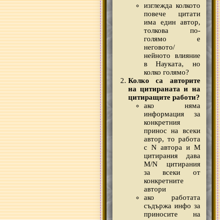
изглежда колкото
повече цитати
има един автор,
толкова по-
голямо е
неговото/
нейното влияние
в Науката, но
колко голямо?
Колко са авторите
на цитираната и на
цитиращите работи?
ако няма
информация за
конкретния
принос на всеки
автор, то работа
с N автора и M
цитирания дава
M/N цитирания
за всеки от
конкретните
автори
ако работата
съдържа инфо за
приносите на