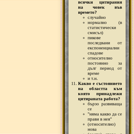
всички цитирания
на човек във
времето?
случайно
нормално (в
статистически
смисъл)
пикове
последвани от
експоненциални
спадове
относително
постоянно за
дълг период от
време
и т.н.
Какво е състоянието
на областта към
която принадлежи
цитираната работа?
бързо развиваща
се
"няма какво да се
прави в нея"
(относително)
нова