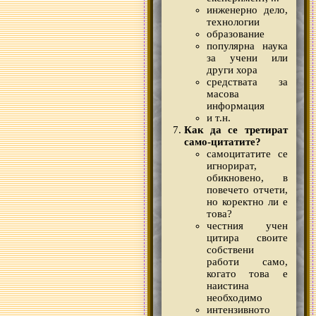
инженерно дело,
технологии
образование
популярна наука
за учени или
други хора
средствата за
масова
информация
и т.н.
Как да се третират
само-цитатите?
самоцитатите се
игнорират,
обикновено, в
повечето отчети,
но коректно ли е
това?
честния учен
цитира своите
собствени
работи само,
когато това е
наистина
необходимо
интензивното