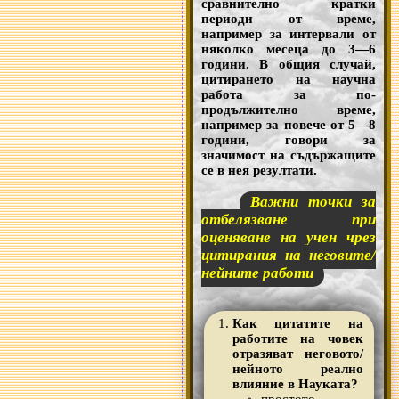
сравнително кратки
периоди от време,
например за интервали от
няколко месеца до 3—6
години. В общия случай,
цитирането на научна
работа за по-
продължително време,
например за повече от 5—8
години, говори за
значимост на съдържащите
се в нея резултати.
Важни точки за
отбелязване при
оценяване на учен чрез
цитирания на неговите/
нейните работи
Как цитатите на
работите на човек
отразяват неговото/
нейното реално
влияние в Науката?