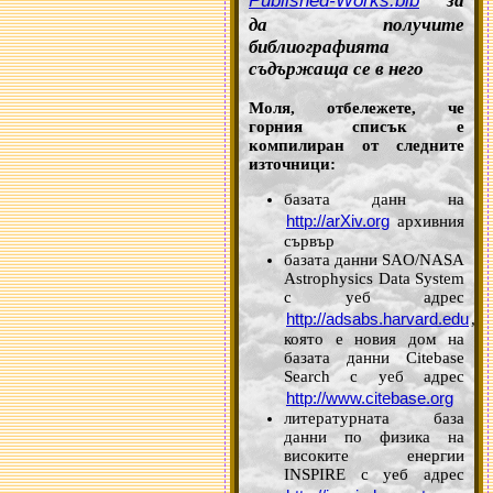
Published-Works.bib
за
да получите
библиографията
съдържаща се в него
Моля, отбележете, че
горния списък е
компилиран от следните
източници:
базата данн на
http://arXiv.org
архивния
сървър
базата данни SAO/NASA
Astrophysics Data System
с уеб адрес
http://adsabs.harvard.edu
,
която е новия дом на
базата данни Citebase
Search с уеб адрес
http://www.citebase.org
литературната база
данни по физика на
високите енергии
INSPIRE с уеб адрес