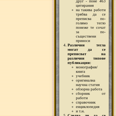
друг - поне 463
цитирания
на такива работи
трябва да се
преписва по-
голямо тегло
понеже те сочат
за по-
съществени
приноси
Различни тегла
могат да се
преписват на
различни типове
публикации:
монография/
книга
учебник
оригинална
научна статия
обзорна работа
сборник от
работи
справочник
енциклопедия
и т.н.
Следва ли да се