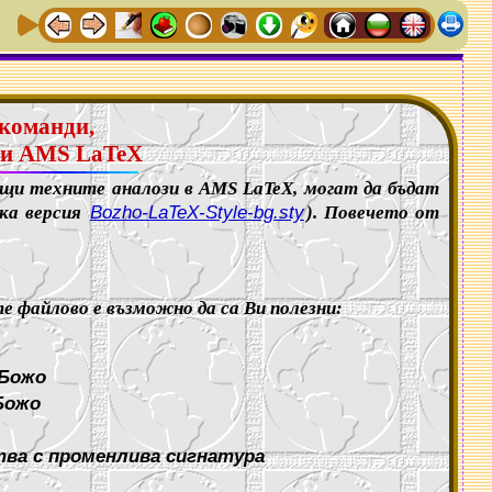
 команди,
 или AMS LaTeX
ащи техните аналози в AMS LaTeX, могат да бъдат
ска версия
Bozho-LaTeX-Style-bg.sty
). Повечето от
е файлово е възможно да са Ви полезни:
 Божо
Божо
тва с променлива сигнатура