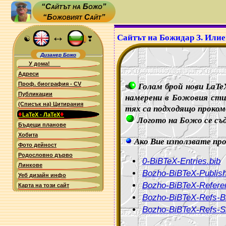
“Сайтът на Божо”
“Божовият Сайт”
↔
Сайтът на Божидар З. Илие
☯
❣
Дизанер Божо
У дома!
Адреси
Проф. биография - CV
Голам брой нови LaTe
Публикации
намерени в Божовия ст
(Списък на) Цитирания
тях са подходящо проком
♦
♦
LaTeX - ЛаТеХ
Логото на Божо се съ
Бъдещи планове
Хобита
Ако Вие използвате про
Фото дейност
Родословно дърво
0-BiBTeX-Entries.bib
Линкове
Bozho-BiBTeX-Publis
Уеб дизайн инфо
Bozho-BiBTeX-Refere
Карта на този сайт
Bozho-BiBTeX-Refs-Bi
Bozho-BiBTeX-Refs-Si