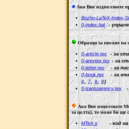
Ако Вие издползвате п
Bozho-LaTeX-Index-Sty
0-index.bat
- упраля
Образци за писане на 
0-article.tex
- за ста
0-arevtex.tex
- за ст
0-letter.tex
- за пис
0-book.tex
- за кни
6
,
7
,
8
,
9
)
0-transparency.tex
- 
Ако Вие използвате Mul
за целта)
, то може би ще 
MTeX.s
- код на м