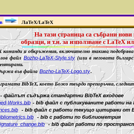
в
ЛаТеХ/LaTeX
На тази страница са събрани нови
образци, и т.н. за използване с LaTeX
X команди и обкръжения, включително такива подобряв
илов файл
Bozho-LaTeX-Style.sty
(или в неговата българ
ентирани.
държа във файла
Bozho-LaTeX-Logo.sty
.
грамата BibTeX, което Божо твърдо препоръчва, следнит
- файлът съдържа стандартни BibTeX входове
hed-Works.bib
- bib файл с публикуваните работи на
nces.bib
- bib файл с работи текущо цитирани от 
bliometrics.bib
- bib с работи по библиометрия
gnature_change.bib
- bib файл работи по пространс