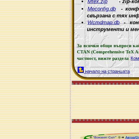
Mtex.zip
- zip-комп
Meconfig.db
- конфи
свързана с тях ин
Wcmdmap.db
- кон
инструменти и ме
За всички общи въпроси кас
CTAN (Comprehensive TeX Ar
Ком
частност, вижте раздела
начало на странцата
®
“Божовият Сайт”
© ➜
Автор/От