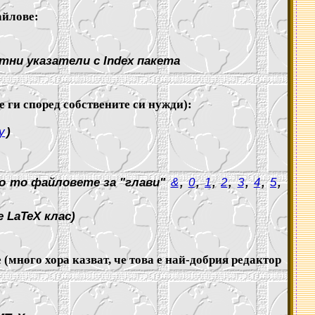
айлове:
тни указатели с Index пакета
 ги според собствените си нужди):
y
)
о то файловете за "глави"
&
,
0
,
1
,
2
,
3
,
4
,
5
,
 LaTeX клас)
(много хора казват, че това е най-добрия редактор