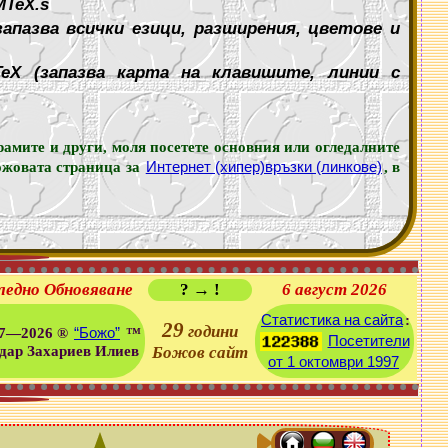
MTeX.s
запазва всички езици, разширения, цветове и
TeX (запазва карта на клавишите, линии с
рамите и други, моля посетете основния или огледалните
Интернет (хипер)връзки (линкове)
Божовата страница за
, в
ледно Обновяване
? → !
6 август 2026
Статистика на сайта
:
29
години
“Божо”
97—2026 ®
™
Посетители
дар Захариев Илиев
Божов сайт
от 1 октомври 1997