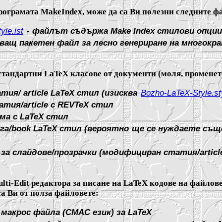
рограмата MakeIndex, може да са Ви полезни следните ф
le.ist
-
файлът съдържа Make Index стилови опции
ващ пакетен файл за лесно генериране на многокра
стандартни LaTeX класове от документи (моля, променете
тия/ article LaTeX стил (изисква
Bozho-LaTeX-Style.st
атия/article с REVTeX стил
ма с LaTeX стил
га/book LaTeX стил (вероятно ще се нуждаете същ
за слайдове/прозрачки (модифициран статия/article
ti-Edit редактора за писане на LaTeX кодове на файлове 
са Ви от полза файловете:
акрос файла (CMAC език) за LaTeX