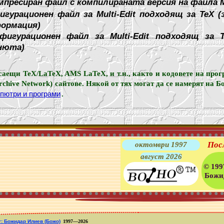
ресиран файл с компилираната версия на файла 
гурационен файл за Multi-Edit подходящ за TeX (
формация)
фигурационен файл за Multi-Edit подходящ за 
нюта)
аещи TeX/LaTeX, AMS LaTeX, и т.н., както и кодовете на прог
chive Network) сайтове. Някой от тях могат да се намерят на 
пютри и програми
.
Пос
октомври 1997
август 2026
© 19
Божи
: Божидар Илиев (Божо)
1997—2026