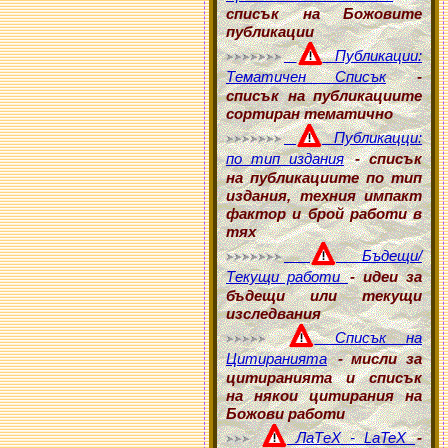
списък на Божовите
публикации
Публикации:
Тематичен Списък
-
списък на публикациите
сортиран тематично
Публикацци:
по тип издания
- списък
на публикациите по тип
издания, техния импакт
фактор и брой работи в
тях
Бъдещи/
Текущи работи
- идеи за
бъдещи или текущи
изследвания
Списък на
Цитиранията
- мисли за
цитиранията и списък
на някои цитирания на
Божови работи
ЛаТеХ - LaTeX
-