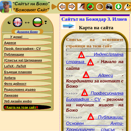
“Сайтът на Божо”
“Божовият Сайт”
Сайтът на Божидар З. Илиев
↔
☯
❣
Карта на сайта
Дизанер Божо
У дома!
Списък на основните
Адреси
страници на този сайт
Проф. биография - CV
Индекс/главна
Публикации
(Списък на) Цитирания
странца
- Начало на
LaTeX - ЛаТеХ
сайта
Бъдещи планове
Адреси
-
Хобита
Координати за контакт с
Фото дейност
Божо
Родословно дърво
Професионална
Линкове
Биография - CV
- резюме
Уеб дизайн инфо
на научния живот на
♦
♦
Карта на този сайт
Божо
Публикации:
Основен Анти-
Хронологичен списък
-