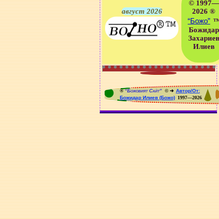
© 1997—
август 2026
2026 ®
“Божо”
Божидар
Захарие
Илиев
®
“Божовият Сайт”
© ➜
Автор/От:
Божидар Илиев (Божо)
1997—2026