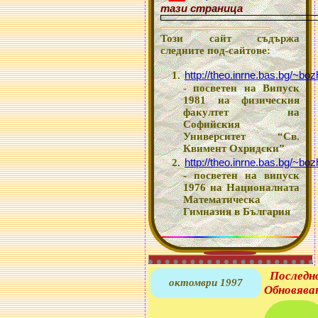
тази страница
Този сайт съдържа
следните под-сайтове:
http://theo.inrne.bas.bg/~bo
- посветен на Випуск
1981 на физическия
факултет на
Софийския
Университет “Св.
Квимент Охридски”
http://theo.inrne.bas.bg/~bo
- посветен на випуск
1976 на Националната
Математическа
Гимназия в България
Последн
октомври 1997
Обновява