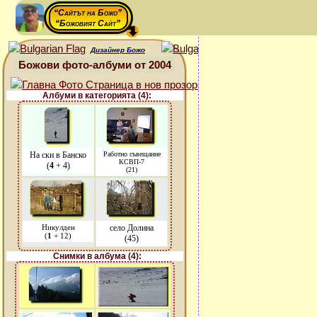
“Сайтът на Божо”
“Божовият Сайт”
Дизайнер Божо
Божови фото-албуми от 2004
Албуми в категорията (4):
На ски в Банско
Работно съвещание
КСВП-7
(
4
+ 4)
(21)
Никулден
село Долина
(
1
+ 12)
(45)
Снимки в албума (4):