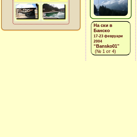
На ски в
Банско
17-23 февруари
2004
“Bansko01”
(№ 1 от 4)