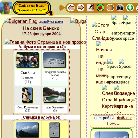
“Сайтът на Божо”
“Божовият Сайт”
Дизайнер Божо
На ски в Банско
17-23 февруари 2004
Албуми в категорията (4):
Ски Зона
Екскурзия до връх
Безбог
Банско
(18)
(11)
Село Ковачевица
село Огняново
(29)
(3)
Снимки в албума (4):
Файлове
Помощ