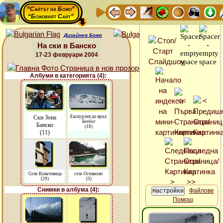
“Сайтът на Божо”
“Божовият Сайт”
Дизайнер Божо
На ски в Банско
17-23 февруари 2004
Албуми в категорията (4):
Ски Зона
Екскурзия до връх
Безбог
Банско
(18)
(11)
Село Ковачевица
село Огняново
(29)
(3)
Снимки в албума (4):
Файлове
Помощ