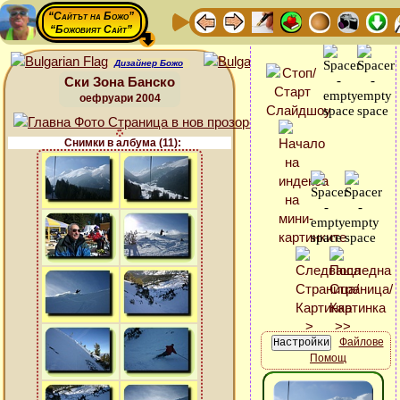
“Сайтът на Божо”
“Божовият Сайт”
Дизайнер Божо
Ски Зона Банско
оефруари 2004
Снимки в албума (11):
Файлове
Помощ