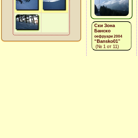
Ски Зона
Банско
оефруари 2004
“Bansko01”
(№ 1 от 11)