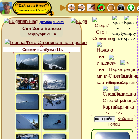
“Сайтът на Божо”
“Божовият Сайт”
Дизайнер Божо
Ски Зона Банско
оефруари 2004
Снимки в албума (11):
Файлове
Помощ