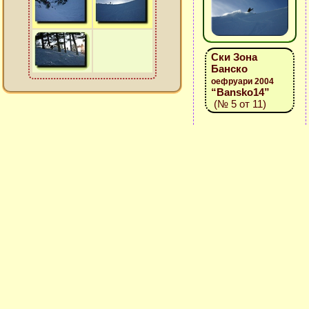
Ски Зона
Банско
оефруари 2004
“Bansko14”
(№ 5 от 11)