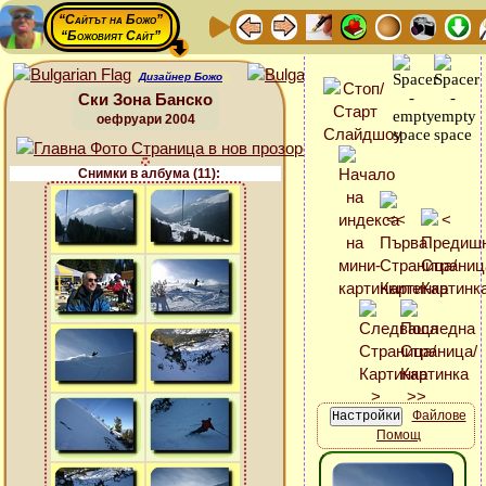
“Сайтът на Божо”
“Божовият Сайт”
Дизайнер Божо
Ски Зона Банско
оефруари 2004
Снимки в албума (11):
Файлове
Помощ