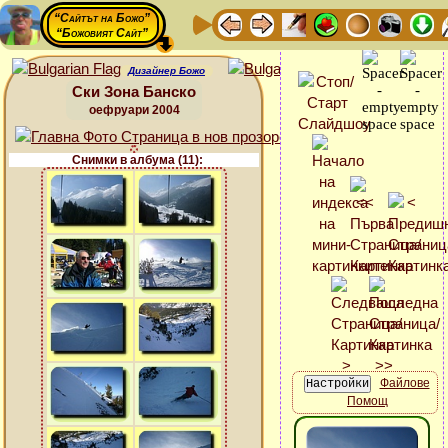
“Сайтът на Божо”
“Божовият Сайт”
Дизайнер Божо
Ски Зона Банско
оефруари 2004
Снимки в албума (11):
Файлове
Помощ