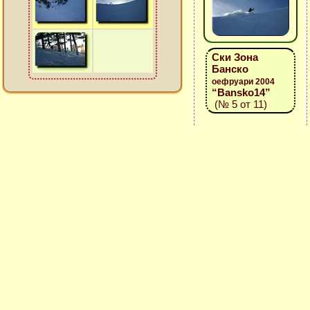
Ски Зона
Банско
оефруари 2004
“Bansko14”
(№ 5 от 11)