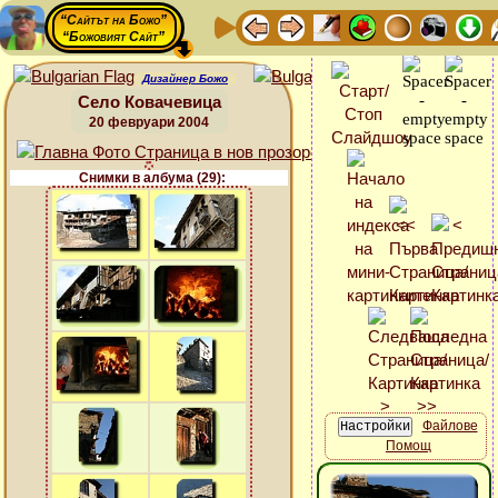
“Сайтът на Божо”
“Божовият Сайт”
Дизайнер Божо
Село Ковачевица
20 февруари 2004
Снимки в албума (29):
Файлове
Помощ