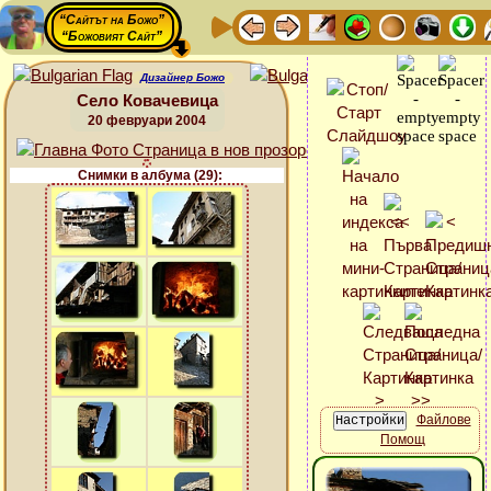
“Сайтът на Божо”
“Божовият Сайт”
Дизайнер Божо
Село Ковачевица
20 февруари 2004
Снимки в албума (29):
Файлове
Помощ