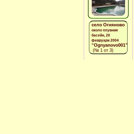
село Огняново
около плувния
басейн, 20
февруари 2004
“Ognyanovo001”
(№ 1 от 3)