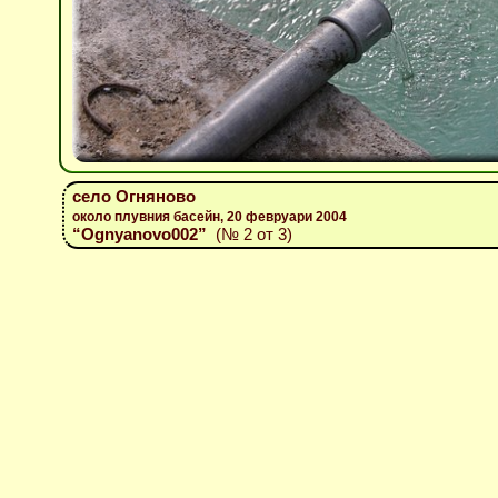
село Огняново
около плувния басейн, 20 февруари 2004
“Ognyanovo002”
(№ 2 от 3)