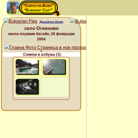
“Сайтът на Божо”
“Божовият Сайт”
Дизайнер Божо
село Огняново
около плувния басейн, 20 февруари
2004
Снимки в албума (3):