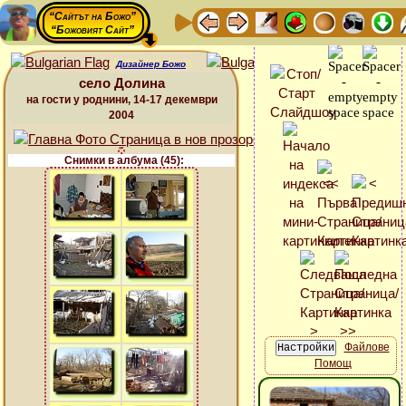
“Сайтът на Божо”
“Божовият Сайт”
Дизайнер Божо
село Долина
на гости у роднини, 14-17 декември
2004
Снимки в албума (45):
Файлове
Помощ