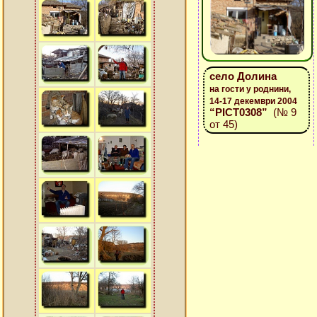
село Долина
на гости у роднини,
14-17 декември 2004
“PICT0308”
(№ 9
от 45)