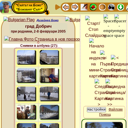
“Сайтът на Божо”
“Божовият Сайт”
Дизайнер Божо
град Добрич
при роднини, 2-8 февруари 2005
Снимки в албума (27):
Файлове
Помощ