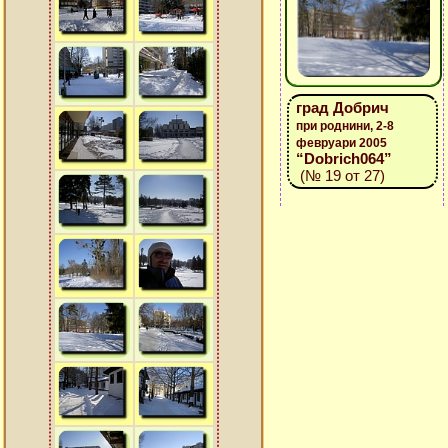
град Добрич
при роднини, 2-8
февруари 2005
“Dobrich064”
(№ 19 от 27)