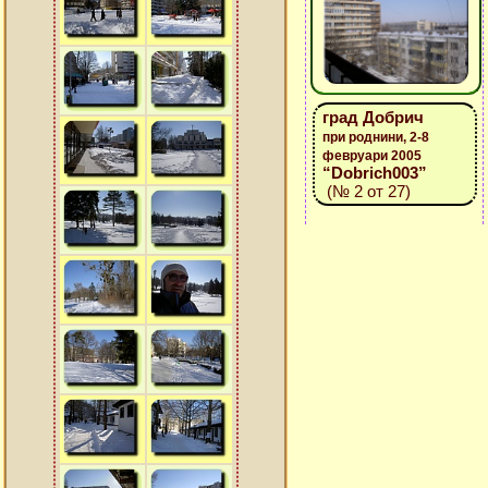
град Добрич
при роднини, 2-8
февруари 2005
“Dobrich003”
(№ 2 от 27)