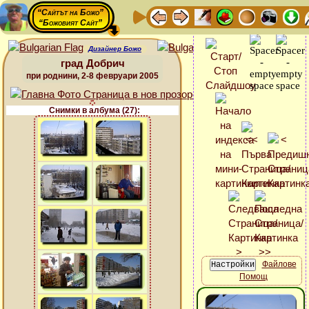
“Сайтът на Божо”
“Божовият Сайт”
Дизайнер Божо
град Добрич
при роднини, 2-8 февруари 2005
Снимки в албума (27):
Файлове
Помощ