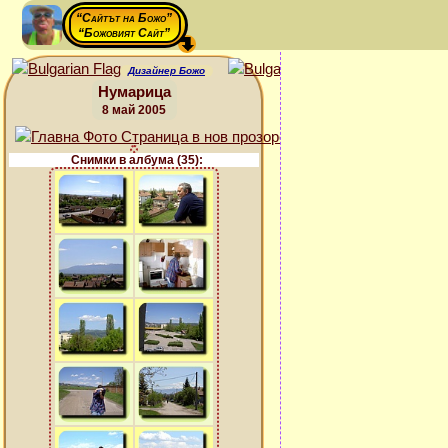
“Сайтът на Божо”
“Божовият Сайт”
Дизайнер Божо
Нумарица
8 май 2005
Снимки в албума (35):