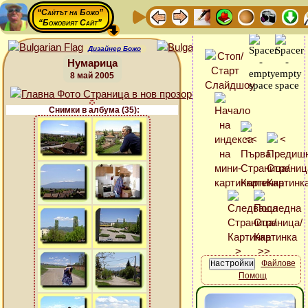
“Сайтът на Божо”
“Божовият Сайт”
Дизайнер Божо
Нумарица
8 май 2005
Снимки в албума (35):
Файлове
Помощ