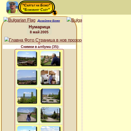
“Сайтът на Божо”
“Божовият Сайт”
Дизайнер Божо
Нумарица
8 май 2005
Снимки в албума (35):