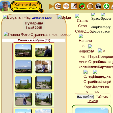
“Сайтът на Божо”
“Божовият Сайт”
Дизайнер Божо
Нумарица
8 май 2005
Снимки в албума (35):
Файлове
Помощ