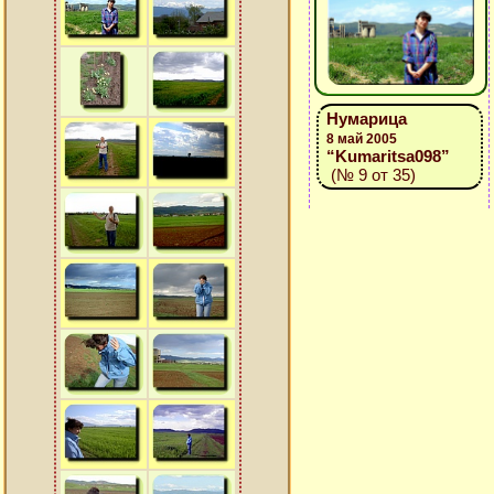
Нумарица
8 май 2005
“Kumaritsa098”
(№ 9 от 35)