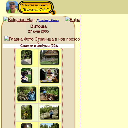
“Сайтът на Божо”
“Божовият Сайт”
Дизайнер Божо
Витоша
27 юли 2005
Снимки в албума (22):