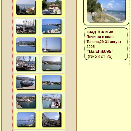
град Балчик
Почивка в село
Топола,29-31 август
2005
“Balchik095”
(№ 23 от 25)