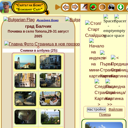
“Сайтът на Божо”
“Божовият Сайт”
Дизайнер Божо
град Балчик
Почивка в село Топола,29-31 август
2005
Снимки в албума (25):
Файлове
Помощ