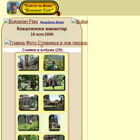
“Сайтът на Божо”
“Божовият Сайт”
Дизайнер Божо
Кокалянски манастир
18 юли 2006
Снимки в албума (29):