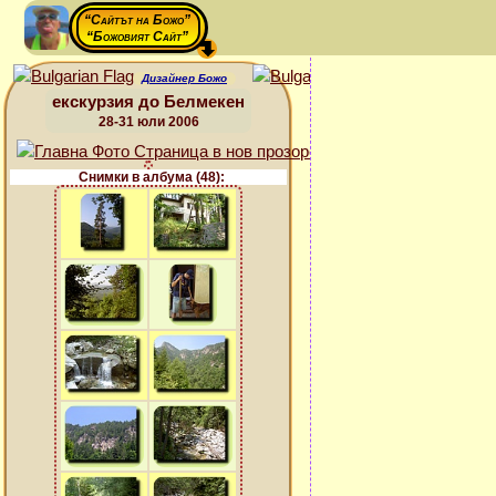
“Сайтът на Божо”
“Божовият Сайт”
Дизайнер Божо
екскурзия до Белмекен
28-31 юли 2006
Снимки в албума (48):