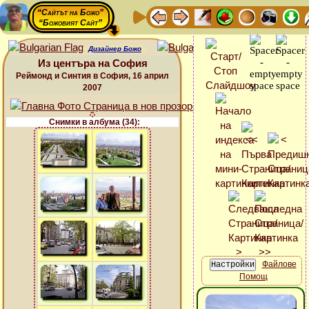
“Сайтът на Божо”
“Божовият Сайт”
Дизайнер Божо
Из центъра на София
Реймонд и Синтия в София, 16 април
2007
Снимки в албума (34):
Файлове
Помощ