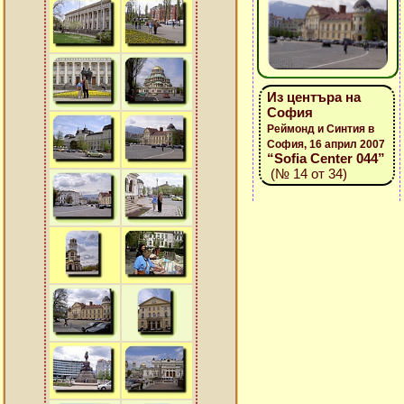
Из центъра на
София
Реймонд и Синтия в
София, 16 април 2007
“Sofia Center 044”
(№ 14 от 34)