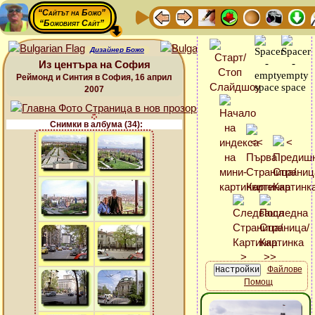
“Сайтът на Божо”
“Божовият Сайт”
Дизайнер Божо
Из центъра на София
Реймонд и Синтия в София, 16 април
2007
Снимки в албума (34):
Файлове
Помощ