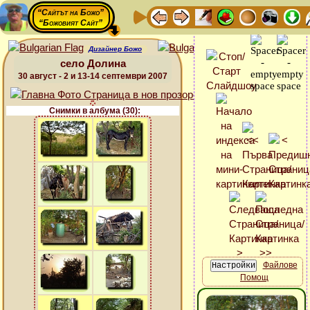
“Сайтът на Божо”
“Божовият Сайт”
Дизайнер Божо
село Долина
30 август - 2 и 13-14 септември 2007
Снимки в албума (30):
Файлове
Помощ