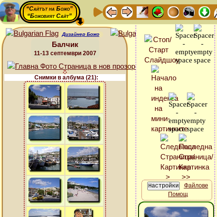
“Сайтът на Божо”
“Божовият Сайт”
Дизайнер Божо
Балчик
11-13 септември 2007
Снимки в албума (21):
Файлове
Помощ