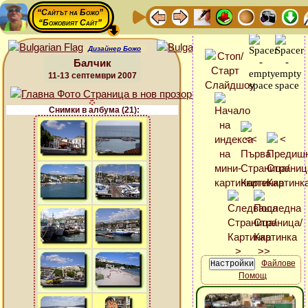
“Сайтът на Божо”
“Божовият Сайт”
Дизайнер Божо
Балчик
11-13 септември 2007
Снимки в албума (21):
Файлове
Помощ